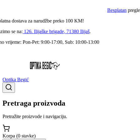
Besplatan
pregled 
tna
dostava za narudžbe preko
100
KM!
mo se na:
126. Ilijaške brigade, 71380 Ilijaš
.
vrijeme:
Pon-Pet: 9:00-17:00, Sub: 10:00-13:00
Optika Begić
Pretraga proizvoda
Pretražite proizvode i navigaciju.
Korpa (
0
stavke
)