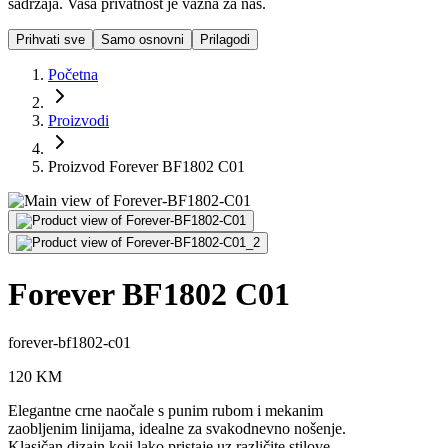
sadržaja. Vaša privatnost je važna za nas.
Prihvati sve
Samo osnovni
Prilagodi
Početna
Proizvodi
Proizvod Forever BF1802 C01
Forever BF1802 C01
forever-bf1802-c01
120
KM
Elegantne crne naočale s punim rubom i mekanim
zaobljenim linijama, idealne za svakodnevno nošenje.
Klasičan dizajn koji lako pristaje uz različite stilove.