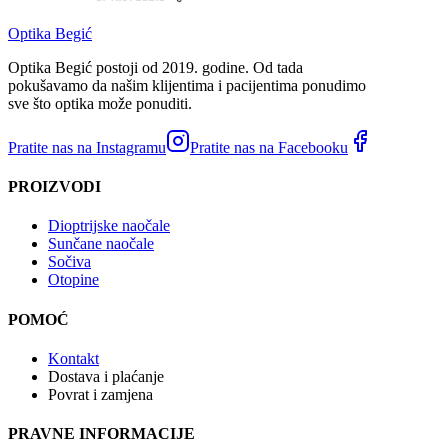
Optika Begić
Optika Begić postoji od 2019. godine. Od tada
pokušavamo da našim klijentima i pacijentima ponudimo
sve što optika može ponuditi.
Pratite nas na Instagramu
Pratite nas na Facebooku
PROIZVODI
Dioptrijske naočale
Sunčane naočale
Sočiva
Otopine
POMOĆ
Kontakt
Dostava i plaćanje
Povrat i zamjena
PRAVNE INFORMACIJE