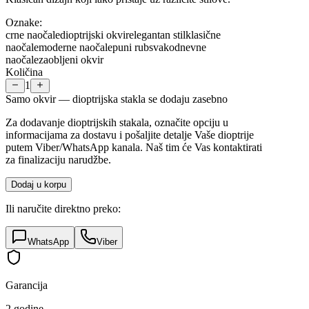
Oznake:
crne naočale
dioptrijski okvir
elegantan stil
klasične
naočale
moderne naočale
puni rub
svakodnevne
naočale
zaobljeni okvir
Količina
1
Samo okvir — dioptrijska stakla se dodaju zasebno
Za dodavanje dioptrijskih stakala, označite opciju u
informacijama za dostavu i pošaljite detalje Vaše dioptrije
putem Viber/WhatsApp kanala. Naš tim će Vas kontaktirati
za finalizaciju narudžbe.
Dodaj u korpu
Ili naručite direktno preko:
WhatsApp
Viber
Garancija
2 godine