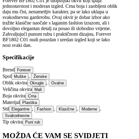
Forever BF1802 C01 je dioptrijski okvir koji spaja
jednostavnost i moderan izgled. Crna boja i zaobljeni oblik
daju mu čist, nenametljiv karakter, pa se lako uklapa u
svakodnevnu garderobu. Ovaj okvir je dobar izbor ako
tražite klasične naočale s laganim fashion izrazom, ali i
dovoljno elegantan detalj za posao ili slobodno vrijeme.
Zahvaljujući punom rubu i praktičnom dizajnu, Forever
BF1802 C01 nudi pouzdan i uredan izgled koji se lako
nosi svaki dan.
Specifikacije
Brend
Forever
Spol
,
Muške
Ženske
Oblik okvira
,
Okrugle
Ovalne
Veličina okvira
Mali
Boja okvira
Crna
Materijal
Plastika
Stil
,
,
,
,
Elegantne
Fashion
Klasične
Moderne
Svakodnevne
Tip okvira
Puni rub
MOŽDA ĆE VAM SE SVIDJETI