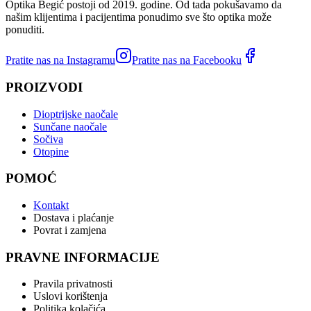
Optika Begić postoji od 2019. godine. Od tada pokušavamo da
našim klijentima i pacijentima ponudimo sve što optika može
ponuditi.
Pratite nas na Instagramu
Pratite nas na Facebooku
PROIZVODI
Dioptrijske naočale
Sunčane naočale
Sočiva
Otopine
POMOĆ
Kontakt
Dostava i plaćanje
Povrat i zamjena
PRAVNE INFORMACIJE
Pravila privatnosti
Uslovi korištenja
Politika kolačića