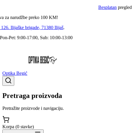
Besplatan
pregled dokt
a narudžbe preko
100
KM!
. Ilijaške brigade, 71380 Ilijaš
.
-Pet: 9:00-17:00, Sub: 10:00-13:00
Optika Begić
Pretraga proizvoda
Pretražite proizvode i navigaciju.
Korpa (
0
stavke
)