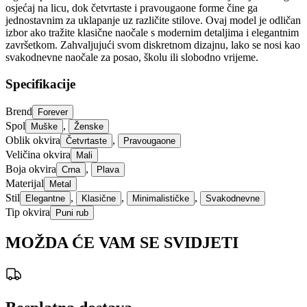
osjećaj na licu, dok četvrtaste i pravougaone forme čine ga
jednostavnim za uklapanje uz različite stilove. Ovaj model je odličan
izbor ako tražite klasične naočale s modernim detaljima i elegantnim
završetkom. Zahvaljujući svom diskretnom dizajnu, lako se nosi kao
svakodnevne naočale za posao, školu ili slobodno vrijeme.
Specifikacije
Brend
Forever
Spol
,
Muške
Ženske
Oblik okvira
,
Četvrtaste
Pravougaone
Veličina okvira
Mali
Boja okvira
,
Crna
Plava
Materijal
Metal
Stil
,
,
,
Elegantne
Klasične
Minimalističke
Svakodnevne
Tip okvira
Puni rub
MOŽDA ĆE VAM SE SVIDJETI