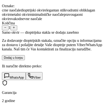
Oznake:
crne naočale
dioptrijski okvir
elegantan stil
kvadratni oblik
lagan
okvir
metalni okvir
minimalističke naočale
pravougaoni
okvir
svakodnevne naočale
Količina
1
Samo okvir — dioptrijska stakla se dodaju zasebno
Za dodavanje dioptrijskih stakala, označite opciju u informacijama
za dostavu i pošaljite detalje Vaše dioptrije putem Viber/WhatsApp
kanala. Naš tim će Vas kontaktirati za finalizaciju narudžbe.
Dodaj u korpu
Ili naručite direktno preko:
WhatsApp
Viber
Garancija
2 godine