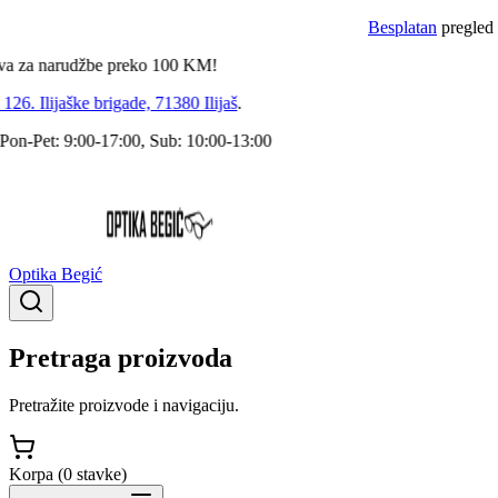
Besplatan
pregled dokto
a narudžbe preko
100
KM!
 Ilijaške brigade, 71380 Ilijaš
.
Pet: 9:00-17:00, Sub: 10:00-13:00
Optika Begić
Pretraga proizvoda
Pretražite proizvode i navigaciju.
Korpa (
0
stavke
)