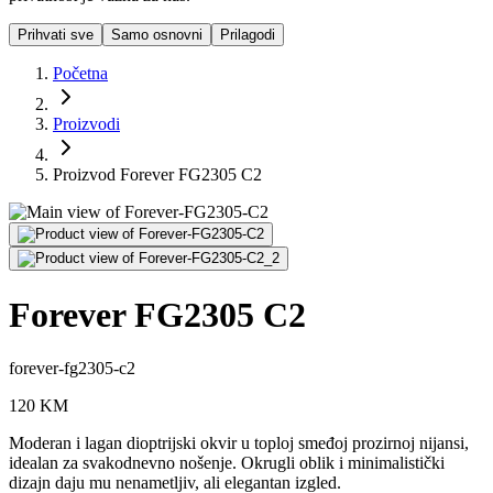
Prihvati sve
Samo osnovni
Prilagodi
Početna
Proizvodi
Proizvod Forever FG2305 C2
Forever FG2305 C2
forever-fg2305-c2
120
KM
Moderan i lagan dioptrijski okvir u toploj smeđoj prozirnoj nijansi,
idealan za svakodnevno nošenje. Okrugli oblik i minimalistički
dizajn daju mu nenametljiv, ali elegantan izgled.