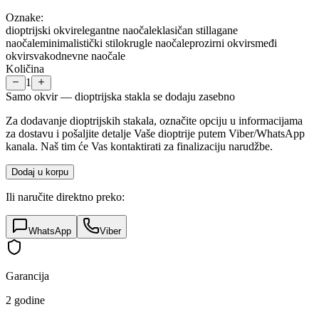
Oznake:
dioptrijski okvir
elegantne naočale
klasičan stil
lagane
naočale
minimalistički stil
okrugle naočale
prozirni okvir
smeđi
okvir
svakodnevne naočale
Količina
1
Samo okvir — dioptrijska stakla se dodaju zasebno
Za dodavanje dioptrijskih stakala, označite opciju u informacijama
za dostavu i pošaljite detalje Vaše dioptrije putem Viber/WhatsApp
kanala. Naš tim će Vas kontaktirati za finalizaciju narudžbe.
Dodaj u korpu
Ili naručite direktno preko:
WhatsApp
Viber
Garancija
2 godine