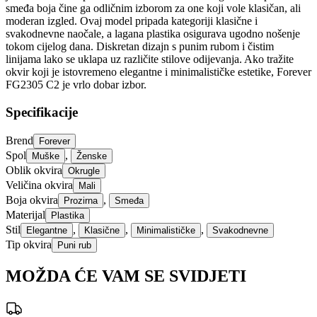
smeđa boja čine ga odličnim izborom za one koji vole klasičan, ali
moderan izgled. Ovaj model pripada kategoriji klasične i
svakodnevne naočale, a lagana plastika osigurava ugodno nošenje
tokom cijelog dana. Diskretan dizajn s punim rubom i čistim
linijama lako se uklapa uz različite stilove odijevanja. Ako tražite
okvir koji je istovremeno elegantne i minimalističke estetike, Forever
FG2305 C2 je vrlo dobar izbor.
Specifikacije
Brend
Forever
Spol
,
Muške
Ženske
Oblik okvira
Okrugle
Veličina okvira
Mali
Boja okvira
,
Prozirna
Smeđa
Materijal
Plastika
Stil
,
,
,
Elegantne
Klasične
Minimalističke
Svakodnevne
Tip okvira
Puni rub
MOŽDA ĆE VAM SE SVIDJETI