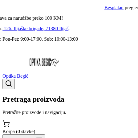
Besplatan
pregled dok
za narudžbe preko
100
KM!
6. Ilijaške brigade, 71380 Ilijaš
.
n-Pet: 9:00-17:00, Sub: 10:00-13:00
Optika Begić
Pretraga proizvoda
Pretražite proizvode i navigaciju.
Korpa (
0
stavke
)