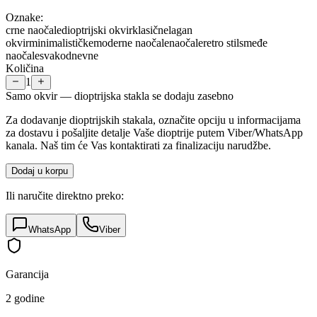
Oznake:
crne naočale
dioptrijski okvir
klasične
lagan
okvir
minimalističke
moderne naočale
naočale
retro stil
smeđe
naočale
svakodnevne
Količina
1
Samo okvir — dioptrijska stakla se dodaju zasebno
Za dodavanje dioptrijskih stakala, označite opciju u informacijama
za dostavu i pošaljite detalje Vaše dioptrije putem Viber/WhatsApp
kanala. Naš tim će Vas kontaktirati za finalizaciju narudžbe.
Dodaj u korpu
Ili naručite direktno preko:
WhatsApp
Viber
Garancija
2 godine