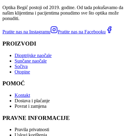
Optika Begić postoji od 2019. godine. Od tada pokušavamo da
našim klijentima i pacijentima ponudimo sve što optika može
ponuditi.
Pratite nas na Instagramu
Pratite nas na Facebooku
PROIZVODI
Dioptrijske naočale
Sunčane naočale
Sočiva
Otopine
POMOĆ
Kontakt
Dostava i plaćanje
Povrat i zamjena
PRAVNE INFORMACIJE
Pravila privatnosti
Uslovi korištenja