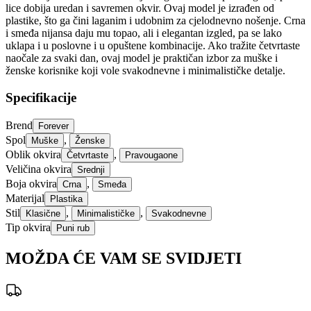
lice dobija uredan i savremen okvir. Ovaj model je izrađen od
plastike, što ga čini laganim i udobnim za cjelodnevno nošenje. Crna
i smeđa nijansa daju mu topao, ali i elegantan izgled, pa se lako
uklapa i u poslovne i u opuštene kombinacije. Ako tražite četvrtaste
naočale za svaki dan, ovaj model je praktičan izbor za muške i
ženske korisnike koji vole svakodnevne i minimalističke detalje.
Specifikacije
Brend
Forever
Spol
,
Muške
Ženske
Oblik okvira
,
Četvrtaste
Pravougaone
Veličina okvira
Srednji
Boja okvira
,
Crna
Smeđa
Materijal
Plastika
Stil
,
,
Klasične
Minimalističke
Svakodnevne
Tip okvira
Puni rub
MOŽDA ĆE VAM SE SVIDJETI