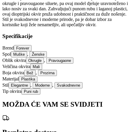
okrugle i pravougaone siluete, pa ovaj model djeluje uravnoteženo i
lako nosiv za svaki dan. Zahvaljujući punom rubu i laganoj plastici,
ovaj dioptrijski okvir pruža udobnost i praktičnost za duže nošenje.
Stil je svakodnevne i moderne prirode, pa je dobar izbor za
korisnike koji žele nenametljiv, ali upečatljiv okvir.
Specifikacije
Brend
Forever
Spol
,
Muške
Ženske
Oblik okvira
,
Okrugle
Pravougaone
Veličina okvira
Mali
Boja okvira
,
Bež
Prozirna
Materijal
Plastika
Stil
,
,
Elegantne
Moderne
Svakodnevne
Tip okvira
Puni rub
MOŽDA ĆE VAM SE SVIDJETI