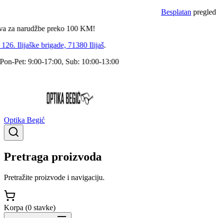
Besplatan
pregled dokto
a narudžbe preko
100
KM!
 Ilijaške brigade, 71380 Ilijaš
.
Pet: 9:00-17:00, Sub: 10:00-13:00
Optika Begić
Pretraga proizvoda
Pretražite proizvode i navigaciju.
Korpa (
0
stavke
)