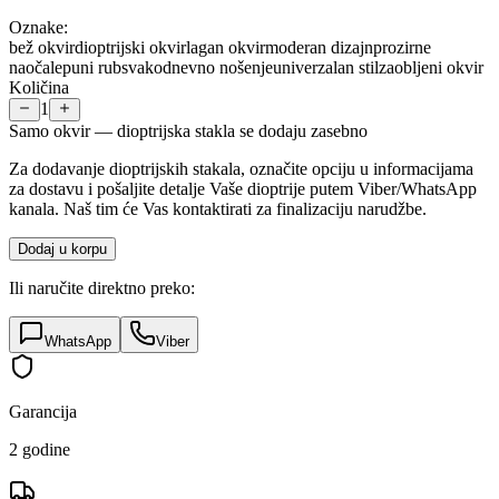
Oznake:
bež okvir
dioptrijski okvir
lagan okvir
moderan dizajn
prozirne
naočale
puni rub
svakodnevno nošenje
univerzalan stil
zaobljeni okvir
Količina
1
Samo okvir — dioptrijska stakla se dodaju zasebno
Za dodavanje dioptrijskih stakala, označite opciju u informacijama
za dostavu i pošaljite detalje Vaše dioptrije putem Viber/WhatsApp
kanala. Naš tim će Vas kontaktirati za finalizaciju narudžbe.
Dodaj u korpu
Ili naručite direktno preko:
WhatsApp
Viber
Garancija
2 godine