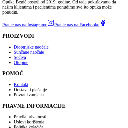
Optika Begić postoji od 2019. godine. Od tada pokušavamo da
našim klijentima i pacijentima ponudimo sve što optika može
ponuditi.
Pratite nas na Instagramu
Pratite nas na Facebooku
PROIZVODI
Dioptrijske naočale
Sunčane naočale
Sočiva
Otopine
POMOĆ
Kontakt
Dostava i plaćanje
Povrat i zamjena
PRAVNE INFORMACIJE
Pravila privatnosti
Uslovi korištenja
Politika kolačića