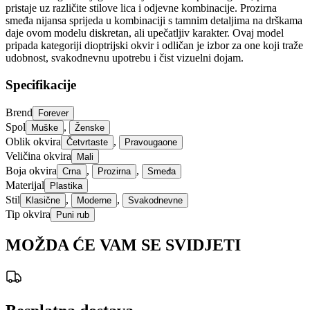
pristaje uz različite stilove lica i odjevne kombinacije. Prozirna
smeđa nijansa sprijeda u kombinaciji s tamnim detaljima na drškama
daje ovom modelu diskretan, ali upečatljiv karakter. Ovaj model
pripada kategoriji dioptrijski okvir i odličan je izbor za one koji traže
udobnost, svakodnevnu upotrebu i čist vizuelni dojam.
Specifikacije
Brend
Forever
Spol
,
Muške
Ženske
Oblik okvira
,
Četvrtaste
Pravougaone
Veličina okvira
Mali
Boja okvira
,
,
Crna
Prozirna
Smeđa
Materijal
Plastika
Stil
,
,
Klasične
Moderne
Svakodnevne
Tip okvira
Puni rub
MOŽDA ĆE VAM SE SVIDJETI