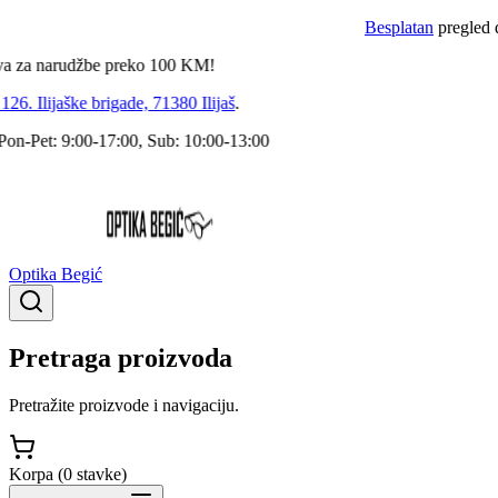
Besplatan
pregled dokto
 narudžbe preko
100
KM!
 Ilijaške brigade, 71380 Ilijaš
.
Pet: 9:00-17:00, Sub: 10:00-13:00
Optika Begić
Pretraga proizvoda
Pretražite proizvode i navigaciju.
Korpa (
0
stavke
)