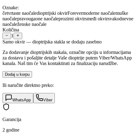
Oznake:
četvrtaste naočale
dioptrijski okvir
Forever
moderne naočale
muške
naočale
pravougaone naočale
prozirni okvir
smeđi okvir
svakodnevne
naočale
ženske naočale
Količina
1
Samo okvir — dioptrijska stakla se dodaju zasebno
Za dodavanje dioptrijskih stakala, označite opciju u informacijama
za dostavu i pošaljite detalje Vaše dioptrije putem Viber/WhatsApp
kanala. Naš tim će Vas kontaktirati za finalizaciju narudžbe.
Dodaj u korpu
Ili naručite direktno preko:
WhatsApp
Viber
Garancija
2 godine