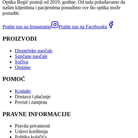
Optika Begić postoji od 2019. godine. Od tada pokušavamo da
našim klijentima i pacijentima ponudimo sve što optika može
ponuditi.
Pratite nas na Instagramu
Pratite nas na Facebooku
PROIZVODI
Dioptrijske naočale
Sunčane naočale
Sočiva
Otopine
POMOĆ
Kontakt
Dostava i plaćanje
Povrat i zamjena
PRAVNE INFORMACIJE
Pravila privatnosti
Uslovi korištenja
Politika kolačića