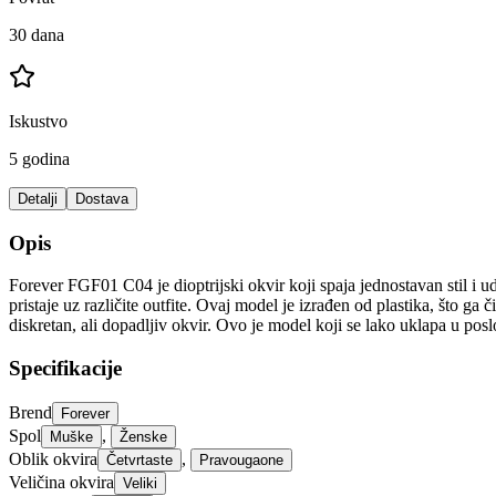
30 dana
Iskustvo
5 godina
Detalji
Dostava
Opis
Forever FGF01 C04 je dioptrijski okvir koji spaja jednostavan stil 
pristaje uz različite outfite. Ovaj model je izrađen od plastika, što g
diskretan, ali dopadljiv okvir. Ovo je model koji se lako uklapa u poslo
Specifikacije
Brend
Forever
Spol
,
Muške
Ženske
Oblik okvira
,
Četvrtaste
Pravougaone
Veličina okvira
Veliki