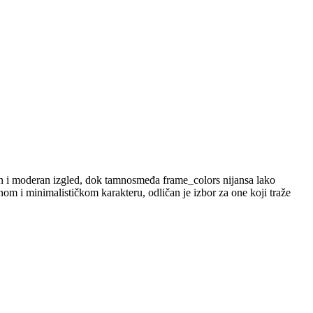
an i moderan izgled, dok tamnosmeđa frame_colors nijansa lako
čnom i minimalističkom karakteru, odličan je izbor za one koji traže