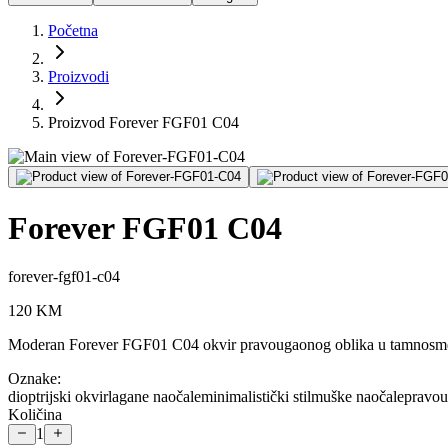
Početna
Proizvodi
Proizvod Forever FGF01 C04
Forever FGF01 C04
forever-fgf01-c04
120
KM
Moderan Forever FGF01 C04 okvir pravougaonog oblika u tamnosmeđoj n
Oznake:
dioptrijski okvir
lagane naočale
minimalistički stil
muške naočale
pravou
Količina
1