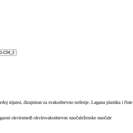
ijansi, dizajniran za svakodnevno nošenje. Lagana plastika i čiste li
gaoni okvir
smeđi okvir
svakodnevne naočale
ženske naočale