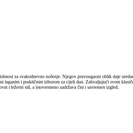
i udobnost za svakodnevno nošenje. Njegov pravougaoni oblik daje ured
a čini laganim i praktičnim izborom za cijeli dan. Zahvaljujući svom klasi
vni i ležerni stil, a istovremeno zadržava čist i savremen izgled.