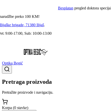
Besplatan
pregled doktora specijalist
rudžbe preko
100
KM!
jaške brigade, 71380 Ilijaš
.
 9:00-17:00, Sub: 10:00-13:00
Optika Begić
Pretraga proizvoda
Pretražite proizvode i navigaciju.
Korpa (
0
stavke
)