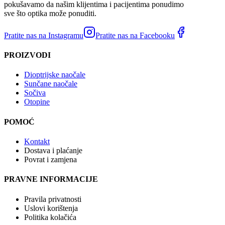
pokušavamo da našim klijentima i pacijentima ponudimo
sve što optika može ponuditi.
Pratite nas na Instagramu
Pratite nas na Facebooku
PROIZVODI
Dioptrijske naočale
Sunčane naočale
Sočiva
Otopine
POMOĆ
Kontakt
Dostava i plaćanje
Povrat i zamjena
PRAVNE INFORMACIJE
Pravila privatnosti
Uslovi korištenja
Politika kolačića