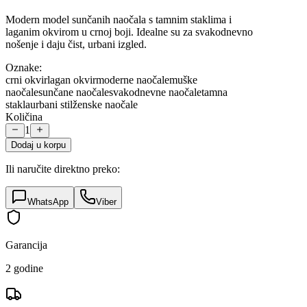
Modern model sunčanih naočala s tamnim staklima i
laganim okvirom u crnoj boji. Idealne su za svakodnevno
nošenje i daju čist, urbani izgled.
Oznake:
crni okvir
lagan okvir
moderne naočale
muške
naočale
sunčane naočale
svakodnevne naočale
tamna
stakla
urbani stil
ženske naočale
Količina
1
Dodaj u korpu
Ili naručite direktno preko:
WhatsApp
Viber
Garancija
2 godine