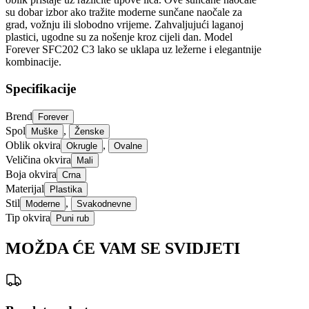
su dobar izbor ako tražite moderne sunčane naočale za
grad, vožnju ili slobodno vrijeme. Zahvaljujući laganoj
plastici, ugodne su za nošenje kroz cijeli dan. Model
Forever SFC202 C3 lako se uklapa uz ležerne i elegantnije
kombinacije.
Specifikacije
Brend
Forever
Spol
,
Muške
Ženske
Oblik okvira
,
Okrugle
Ovalne
Veličina okvira
Mali
Boja okvira
Crna
Materijal
Plastika
Stil
,
Moderne
Svakodnevne
Tip okvira
Puni rub
MOŽDA ĆE VAM SE SVIDJETI