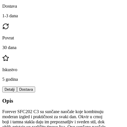
Dostava
1-3 dana
Povrat
30 dana
Iskustvo
5 godina
Detalji
Dostava
Opis
Forever SFC202 C3 su sunčane naočale koje kombinuju
moderan izgled i praktičnost za svaki dan. Okvir u crnoj
boji i tamna stakla daju im prepoznatljiv i sveden stil, dok
oblik pristaje uz različite tipove lica. Ove sunčane naočale