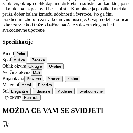
zaobljen, okrugli oblik daje mu diskretan i sofisticiran karakter, pa se
lako uklapa uz poslovni i casual stil. Kombinacija plastike i metala
pruža dobar balans između udobnosti i čvrstoće, što ga čini
praktičnim izborom za svakodnevno nošenje. Ovaj model je odličan
izbor za sve koji traže klasične naočale s dozom elegancije i
svakodnevne upotrebe.
Specifikacije
Brend
Polar
Spol
,
Muške
Ženske
Oblik okvira
,
Okrugle
Ovalne
Veličina okvira
Mali
Boja okvira
,
,
Prozirna
Smeđa
Zlatna
Materijal
,
Metal
Plastika
Stil
,
,
,
Elegantne
Klasične
Moderne
Svakodnevne
Tip okvira
Puni rub
MOŽDA ĆE VAM SE SVIDJETI