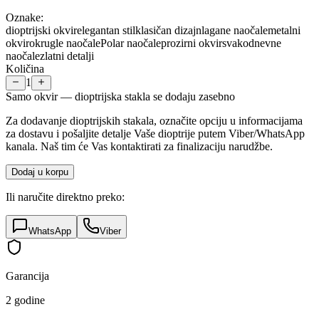
Oznake:
dioptrijski okvir
elegantan stil
klasičan dizajn
lagane naočale
metalni
okvir
okrugle naočale
Polar naočale
prozirni okvir
svakodnevne
naočale
zlatni detalji
Količina
1
Samo okvir — dioptrijska stakla se dodaju zasebno
Za dodavanje dioptrijskih stakala, označite opciju u informacijama
za dostavu i pošaljite detalje Vaše dioptrije putem Viber/WhatsApp
kanala. Naš tim će Vas kontaktirati za finalizaciju narudžbe.
Dodaj u korpu
Ili naručite direktno preko:
WhatsApp
Viber
Garancija
2 godine