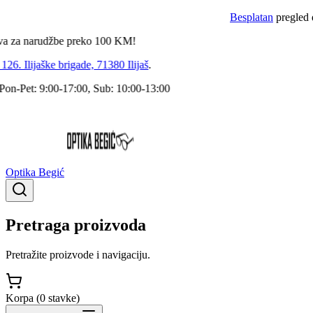
Besplatan
pregled dokto
 narudžbe preko
100
KM!
 Ilijaške brigade, 71380 Ilijaš
.
Pet: 9:00-17:00, Sub: 10:00-13:00
Optika Begić
Pretraga proizvoda
Pretražite proizvode i navigaciju.
Korpa (
0
stavke
)