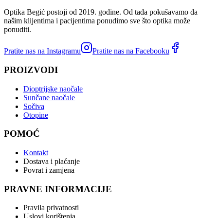
Optika Begić postoji od 2019. godine. Od tada pokušavamo da
našim klijentima i pacijentima ponudimo sve što optika može
ponuditi.
Pratite nas na Instagramu
Pratite nas na Facebooku
PROIZVODI
Dioptrijske naočale
Sunčane naočale
Sočiva
Otopine
POMOĆ
Kontakt
Dostava i plaćanje
Povrat i zamjena
PRAVNE INFORMACIJE
Pravila privatnosti
Uslovi korištenja