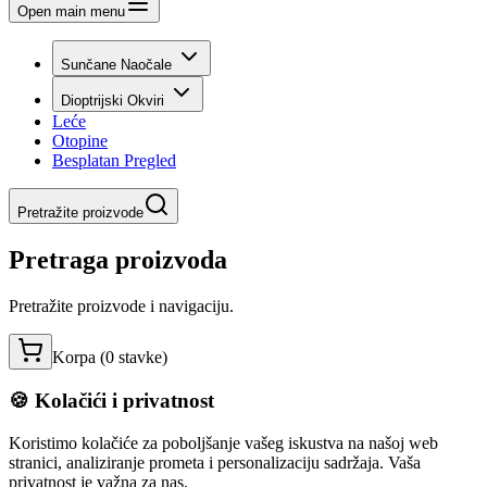
Open main menu
Sunčane Naočale
Dioptrijski Okviri
Leće
Otopine
Besplatan Pregled
Pretražite proizvode
Pretraga proizvoda
Pretražite proizvode i navigaciju.
Korpa (
0
stavke
)
🍪 Kolačići i privatnost
Koristimo kolačiće za poboljšanje vašeg iskustva na našoj web
stranici, analiziranje prometa i personalizaciju sadržaja. Vaša
privatnost je važna za nas.