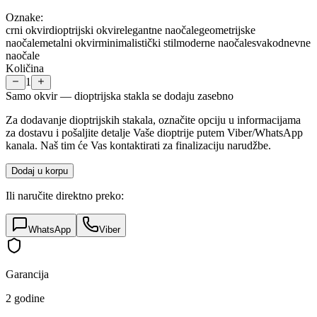
Oznake:
crni okvir
dioptrijski okvir
elegantne naočale
geometrijske
naočale
metalni okvir
minimalistički stil
moderne naočale
svakodnevne
naočale
Količina
1
Samo okvir — dioptrijska stakla se dodaju zasebno
Za dodavanje dioptrijskih stakala, označite opciju u informacijama
za dostavu i pošaljite detalje Vaše dioptrije putem Viber/WhatsApp
kanala. Naš tim će Vas kontaktirati za finalizaciju narudžbe.
Dodaj u korpu
Ili naručite direktno preko:
WhatsApp
Viber
Garancija
2 godine