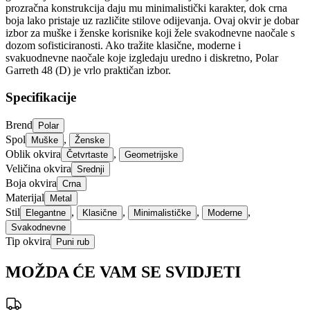
prozračna konstrukcija daju mu minimalistički karakter, dok crna
boja lako pristaje uz različite stilove odijevanja. Ovaj okvir je dobar
izbor za muške i ženske korisnike koji žele svakodnevne naočale s
dozom sofisticiranosti. Ako tražite klasične, moderne i
svakuodnevne naočale koje izgledaju uredno i diskretno, Polar
Garreth 48 (D) je vrlo praktičan izbor.
Specifikacije
Brend
Polar
Spol
,
Muške
Ženske
Oblik okvira
,
Četvrtaste
Geometrijske
Veličina okvira
Srednji
Boja okvira
Crna
Materijal
Metal
Stil
,
,
,
,
Elegantne
Klasične
Minimalističke
Moderne
Svakodnevne
Tip okvira
Puni rub
MOŽDA ĆE VAM SE SVIDJETI