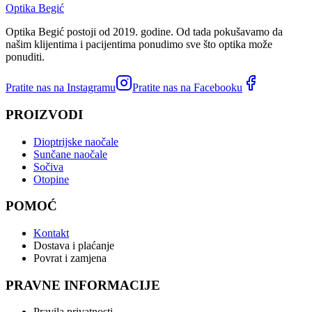
Optika Begić
Optika Begić postoji od 2019. godine. Od tada pokušavamo da
našim klijentima i pacijentima ponudimo sve što optika može
ponuditi.
Pratite nas na Instagramu
Pratite nas na Facebooku
PROIZVODI
Dioptrijske naočale
Sunčane naočale
Sočiva
Otopine
POMOĆ
Kontakt
Dostava i plaćanje
Povrat i zamjena
PRAVNE INFORMACIJE
Pravila privatnosti