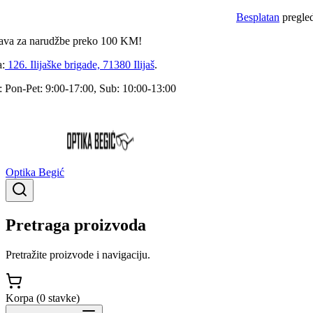
Besplatan
pregled dok
za narudžbe preko
100
KM!
6. Ilijaške brigade, 71380 Ilijaš
.
-Pet: 9:00-17:00, Sub: 10:00-13:00
Optika Begić
Pretraga proizvoda
Pretražite proizvode i navigaciju.
Korpa (
0
stavke
)