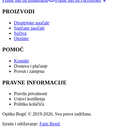
Pratite nas na Instagramu
Pratite nas na Facebooku
PROIZVODI
Dioptrijske naočale
Sunčane naočale
Sočiva
Otopine
POMOĆ
Kontakt
Dostava i plaćanje
Povrat i zamjena
PRAVNE INFORMACIJE
Pravila privatnosti
Uslovi korištenja
Politika kolačića
Optika Begić
© 2019-
2026
, Sva prava zadržana.
Izrada i održavanje:
Faris Begić