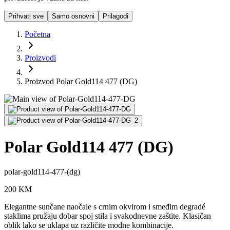
Prihvati sve
Samo osnovni
Prilagodi
Početna
Proizvodi
Proizvod Polar Gold114 477 (DG)
Polar Gold114 477 (DG)
polar-gold114-477-(dg)
200
KM
Elegantne sunčane naočale s crnim okvirom i smeđim degradé
staklima pružaju dobar spoj stila i svakodnevne zaštite. Klasičan
oblik lako se uklapa uz različite modne kombinacije.