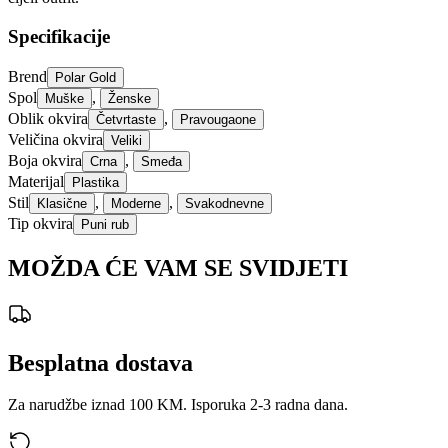
Specifikacije
Brend
Polar Gold
Spol
,
Muške
Ženske
Oblik okvira
,
Četvrtaste
Pravougaone
Veličina okvira
Veliki
Boja okvira
,
Crna
Smeđa
Materijal
Plastika
Stil
,
,
Klasične
Moderne
Svakodnevne
Tip okvira
Puni rub
MOŽDA ĆE VAM SE SVIDJETI
Besplatna dostava
Za narudžbe iznad 100 KM. Isporuka 2-3 radna dana.