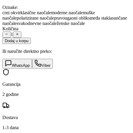
Oznake:
crni okvir
klasične naočale
moderne naočale
muške
naočale
polarizirane naočale
pravougaoni oblik
smeđa stakla
sunčane
naočale
svakodnevne naočale
ženske naočale
Količina
1
Dodaj u korpu
Ili naručite direktno preko:
WhatsApp
Viber
Garancija
2 godine
Dostava
1-3 dana