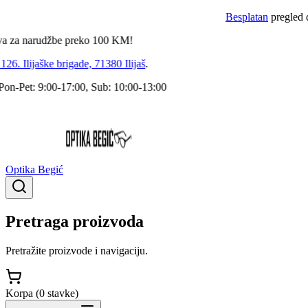
Besplatan
pregled dokto
 narudžbe preko
100
KM!
 Ilijaške brigade, 71380 Ilijaš
.
Pet: 9:00-17:00, Sub: 10:00-13:00
Optika Begić
Pretraga proizvoda
Pretražite proizvode i navigaciju.
Korpa (
0
stavke
)