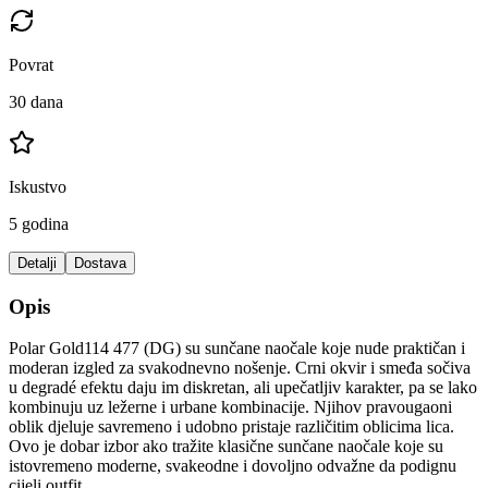
Povrat
30 dana
Iskustvo
5 godina
Detalji
Dostava
Opis
Polar Gold114 477 (DG) su sunčane naočale koje nude praktičan i
moderan izgled za svakodnevno nošenje. Crni okvir i smeđa sočiva
u degradé efektu daju im diskretan, ali upečatljiv karakter, pa se lako
kombinuju uz ležerne i urbane kombinacije. Njihov pravougaoni
oblik djeluje savremeno i udobno pristaje različitim oblicima lica.
Ovo je dobar izbor ako tražite klasične sunčane naočale koje su
istovremeno moderne, svakeodne i dovoljno odvažne da podignu
cijeli outfit.