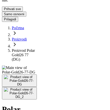
nas.
Prihvati sve
Samo osnovni
Prilagodi
Početna
Proizvodi
Proizvod Polar
Gold26 77
(DG)
Polar