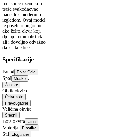
muškarce i žene koji
traže svakodnevne
naočale s modernim
izgledom. Ovaj model
je posebno pogodan
ako želite okvir koji
djeluje minimalistički,
ali i dovoljno odvažno
da istakne lice.
Specifikacije
Brend
Polar Gold
Spol
,
Muške
Ženske
Oblik okvira
,
Četvrtaste
Pravougaone
Veličina okvira
Srednji
Boja okvira
Crna
Materijal
Plastika
Stil
,
Elegantne