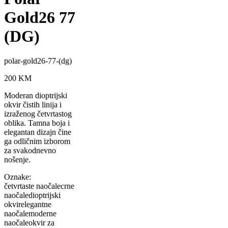
Gold26 77
(DG)
polar-gold26-77-(dg)
200
KM
Moderan dioptrijski
okvir čistih linija i
izraženog četvrtastog
oblika. Tamna boja i
elegantan dizajn čine
ga odličnim izborom
za svakodnevno
nošenje.
Oznake:
četvrtaste naočale
crne
naočale
dioptrijski
okvir
elegantne
naočale
moderne
naočale
okvir za