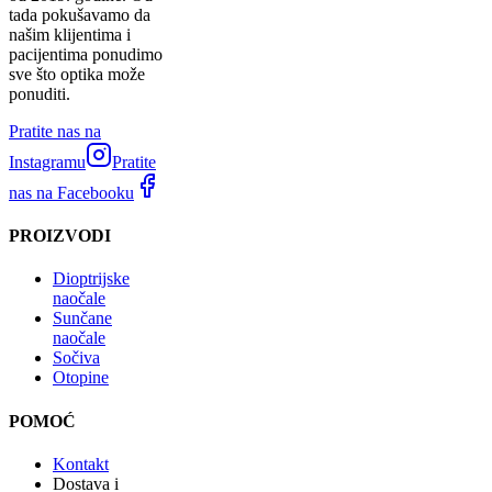
tada pokušavamo da
našim klijentima i
pacijentima ponudimo
sve što optika može
ponuditi.
Pratite nas na
Instagramu
Pratite
nas na Facebooku
PROIZVODI
Dioptrijske
naočale
Sunčane
naočale
Sočiva
Otopine
POMOĆ
Kontakt
Dostava i