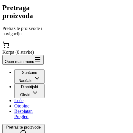
Pretraga
proizvoda
Pretražite proizvode i
navigaciju.
Korpa (
0
stavke
)
Open main menu
Sunčane
Naočale
Dioptrijski
Okviri
Leće
Otopine
Besplatan
Pregled
Pretražite proizvode