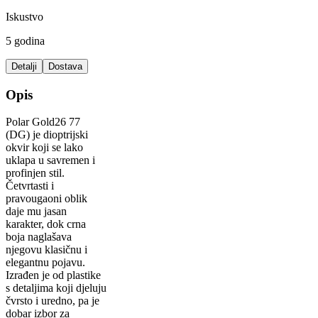
Iskustvo
5 godina
Detalji
Dostava
Opis
Polar Gold26 77
(DG) je dioptrijski
okvir koji se lako
uklapa u savremen i
profinjen stil.
Četvrtasti i
pravougaoni oblik
daje mu jasan
karakter, dok crna
boja naglašava
njegovu klasičnu i
elegantnu pojavu.
Izrađen je od plastike
s detaljima koji djeluju
čvrsto i uredno, pa je
dobar izbor za