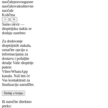
naočale
pravougaone
naočale
svakodnevne
naočale
Količina
1
Samo okvir —
dioptrijska stakla se
dodaju zasebno
Za dodavanje
dioptrijskih stakala,
označite opciju u
informacijama za
dostavu i pošaljite
detalje Vaše dioptrije
putem
Viber/WhatsApp
kanala. Naš tim će
Vas kontaktirati za
finalizaciju narudžbe.
Dodaj u korpu
Ili naručite direktno
preko: