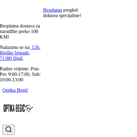
Besplatan
pregled
doktora specijaliste!
esplatna
dostava za
arudžbe preko
100
KM!
alazimo se na:
126.
lijaške brigade,
1380 Ilijaš
.
adno vrijeme:
Pon-
et: 9:00-17:00, Sub:
0:00-13:00
Optika Begić