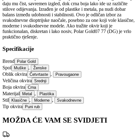
daju mu čist, savremen izgled, dok crna boja lako ide uz različite
stilove odijevanja. Izrađen je od plastike i metala, pa nudi dobar
balans između udobnosti i stabilnosti. Ovo je odličan izbor za
svakodnevne dioptrijske naočale, posebno za one koji vole klasične,
moderne i svakodnevne modele. Ako tražite okvir koji je
funkcionalan, diskretan i lako nosiv, Polar Gold07 77 (DG) je vrlo
praktično rješenje.
Specifikacije
Brend
Polar Gold
Spol
,
Muške
Ženske
Oblik okvira
,
Četvrtaste
Pravougaone
Veličina okvira
Srednji
Boja okvira
Crna
Materijal
,
Metal
Plastika
Stil
,
,
Klasične
Moderne
Svakodnevne
Tip okvira
Puni rub
MOŽDA ĆE VAM SE SVIDJETI