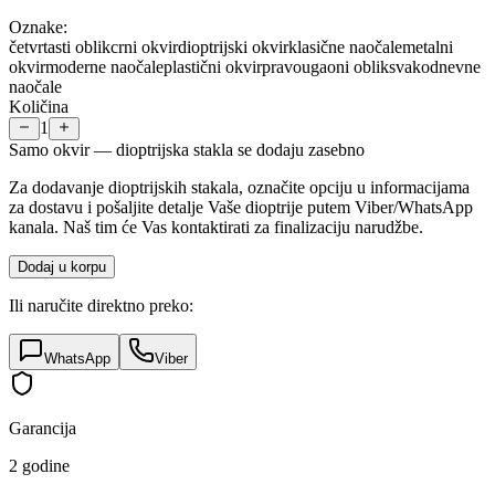
Oznake:
četvrtasti oblik
crni okvir
dioptrijski okvir
klasične naočale
metalni
okvir
moderne naočale
plastični okvir
pravougaoni oblik
svakodnevne
naočale
Količina
1
Samo okvir — dioptrijska stakla se dodaju zasebno
Za dodavanje dioptrijskih stakala, označite opciju u informacijama
za dostavu i pošaljite detalje Vaše dioptrije putem Viber/WhatsApp
kanala. Naš tim će Vas kontaktirati za finalizaciju narudžbe.
Dodaj u korpu
Ili naručite direktno preko:
WhatsApp
Viber
Garancija
2 godine