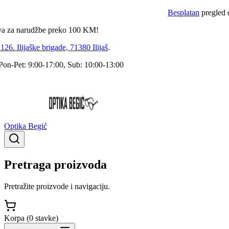
Besplatan
pregled dokto
 narudžbe preko
100
KM!
 Ilijaške brigade, 71380 Ilijaš
.
Pet: 9:00-17:00, Sub: 10:00-13:00
Optika Begić
Pretraga proizvoda
Pretražite proizvode i navigaciju.
Korpa (
0
stavke
)