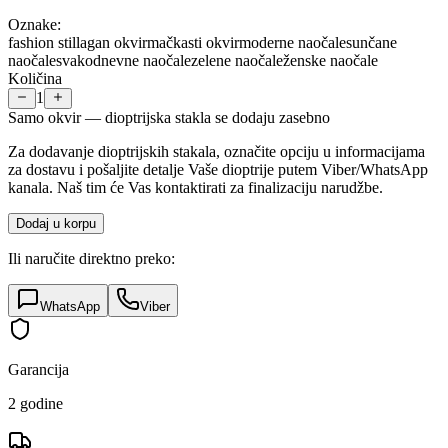
Oznake:
fashion stil
lagan okvir
mačkasti okvir
moderne naočale
sunčane
naočale
svakodnevne naočale
zelene naočale
ženske naočale
Količina
1
Samo okvir — dioptrijska stakla se dodaju zasebno
Za dodavanje dioptrijskih stakala, označite opciju u informacijama
za dostavu i pošaljite detalje Vaše dioptrije putem Viber/WhatsApp
kanala. Naš tim će Vas kontaktirati za finalizaciju narudžbe.
Dodaj u korpu
Ili naručite direktno preko:
WhatsApp
Viber
Garancija
2 godine