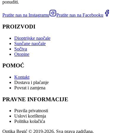
ponuditi.
Pratite nas na Instagramu
Pratite nas na Facebooku
PROIZVODI
Dioptrijske naočale
Sunčane naočale
Sočiva
Otopine
POMOĆ
Kontakt
Dostava i plaćanje
Povrat i zamjena
PRAVNE INFORMACIJE
Pravila privatnosti
Uslovi korištenja
Politika kolačića
Optika Begić
© 2019-
2026
, Sva prava zadržana.