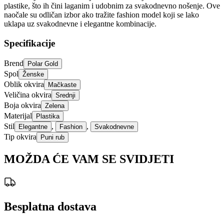
plastike, što ih čini laganim i udobnim za svakodnevno nošenje. Ove
naočale su odličan izbor ako tražite fashion model koji se lako
uklapa uz svakodnevne i elegantne kombinacije.
Specifikacije
Brend
Polar Gold
Spol
Ženske
Oblik okvira
Mačkaste
Veličina okvira
Srednji
Boja okvira
Zelena
Materijal
Plastika
Stil
,
,
Elegantne
Fashion
Svakodnevne
Tip okvira
Puni rub
MOŽDA ĆE VAM SE SVIDJETI
Besplatna dostava