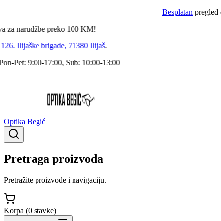
Besplatan
pregled dokto
 narudžbe preko
100
KM!
 Ilijaške brigade, 71380 Ilijaš
.
Pet: 9:00-17:00, Sub: 10:00-13:00
Optika Begić
Pretraga proizvoda
Pretražite proizvode i navigaciju.
Korpa (
0
stavke
)