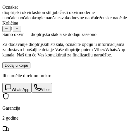
Oznake:
dioptrijski okvir
fashion stil
ljubičasti okvir
moderne
naočale
naočale
okrugle naočale
svakodnevne naočale
ženske naočale
Količina
1
Samo okvir — dioptrijska stakla se dodaju zasebno
Za dodavanje dioptrijskih stakala, označite opciju u informacijama
za dostavu i pošaljite detalje Vaše dioptrije putem Viber/WhatsApp
kanala. Naš tim će Vas kontaktirati za finalizaciju narudžbe.
Dodaj u korpu
Ili naručite direktno preko:
WhatsApp
Viber
Garancija
2 godine