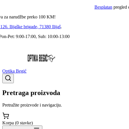
Besplatan
pregled dokto
 narudžbe preko
100
KM!
 Ilijaške brigade, 71380 Ilijaš
.
Pet: 9:00-17:00, Sub: 10:00-13:00
Optika Begić
Pretraga proizvoda
Pretražite proizvode i navigaciju.
Korpa (
0
stavke
)