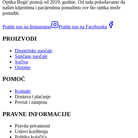
Optika Begić postoji od 2019. godine. Od tada pokušavamo da
našim klijentima i pacijentima ponudimo sve što optika može
ponuditi.
Pratite nas na Instagramu
Pratite nas na Facebooku
PROIZVODI
Dioptrijske naočale
Sunčane naočale
Sočiva
Otopine
POMOĆ
Kontakt
Dostava i plaćanje
Povrat i zamjena
PRAVNE INFORMACIJE
Pravila privatnosti
Uslovi korištenja
Politika kolačića