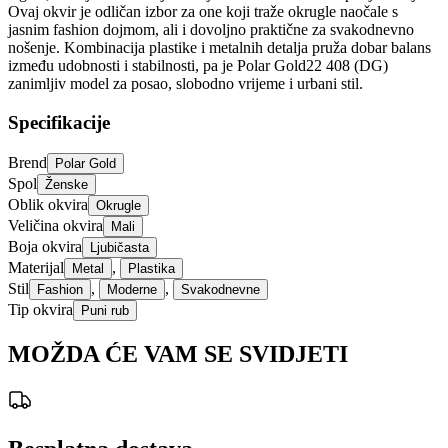
Ovaj okvir je odličan izbor za one koji traže okrugle naočale s
jasnim fashion dojmom, ali i dovoljno praktične za svakodnevno
nošenje. Kombinacija plastike i metalnih detalja pruža dobar balans
između udobnosti i stabilnosti, pa je Polar Gold22 408 (DG)
zanimljiv model za posao, slobodno vrijeme i urbani stil.
Specifikacije
Brend
Polar Gold
Spol
Ženske
Oblik okvira
Okrugle
Veličina okvira
Mali
Boja okvira
Ljubičasta
Materijal
,
Metal
Plastika
Stil
,
,
Fashion
Moderne
Svakodnevne
Tip okvira
Puni rub
MOŽDA ĆE VAM SE SVIDJETI