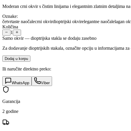
Moderan crni okvir s čistim linijama i elegantnim zlatnim detaljima n
Oznake:
četvrtaste naočale
crni okvir
dioptrijski okvir
elegantne naočale
lagan ok
Količina
1
Samo okvir — dioptrijska stakla se dodaju zasebno
Za dodavanje dioptrijskih stakala, označite opciju u informacijama za 
Dodaj u korpu
Ili naručite direktno preko:
WhatsApp
Viber
Garancija
2 godine