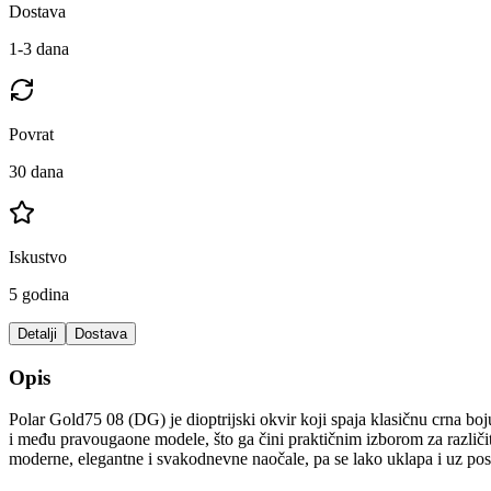
Dostava
1-3 dana
Povrat
30 dana
Iskustvo
5 godina
Detalji
Dostava
Opis
Polar Gold75 08 (DG) je dioptrijski okvir koji spaja klasičnu crna boju
i među pravougaone modele, što ga čini praktičnim izborom za različite
moderne, elegantne i svakodnevne naočale, pa se lako uklapa i uz poslov