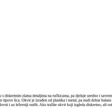
 s diskretnim zlatna detaljima na ručkicama, pa djeluje uredno i savreme
 tipove lica. Okvir je izrađen od plastika i metal, pa nudi dobar balans
ni i uz ležerniji outfit. Ako tražite okvir koji izgleda diskretno, ali o