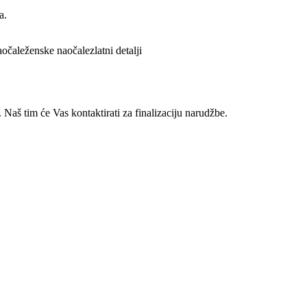
a.
aočale
ženske naočale
zlatni detalji
 Naš tim će Vas kontaktirati za finalizaciju narudžbe.