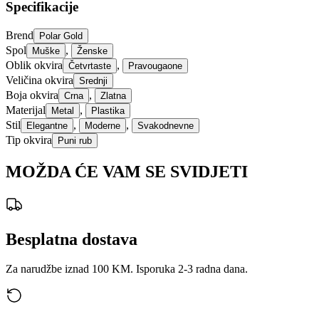
Specifikacije
Brend
Polar Gold
Spol
,
Muške
Ženske
Oblik okvira
,
Četvrtaste
Pravougaone
Veličina okvira
Srednji
Boja okvira
,
Crna
Zlatna
Materijal
,
Metal
Plastika
Stil
,
,
Elegantne
Moderne
Svakodnevne
Tip okvira
Puni rub
MOŽDA ĆE VAM SE SVIDJETI
Besplatna dostava
Za narudžbe iznad 100 KM. Isporuka 2-3 radna dana.