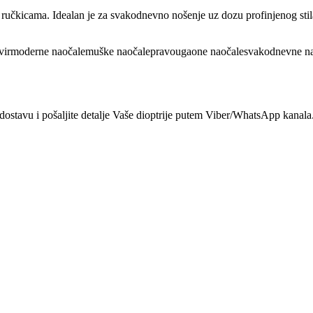
a ručkicama. Idealan je za svakodnevno nošenje uz dozu profinjenog stil
vir
moderne naočale
muške naočale
pravougaone naočale
svakodnevne n
dostavu i pošaljite detalje Vaše dioptrije putem Viber/WhatsApp kanala.