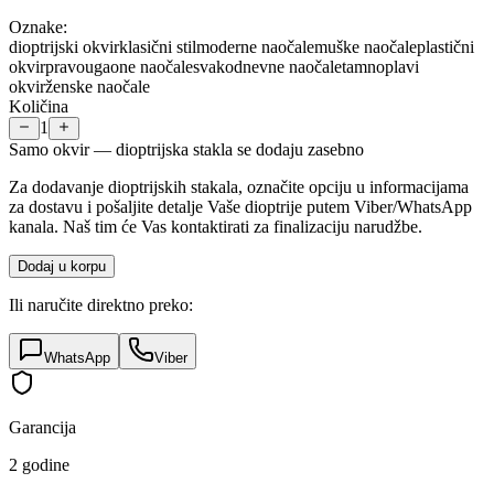
Oznake:
dioptrijski okvir
klasični stil
moderne naočale
muške naočale
plastični
okvir
pravougaone naočale
svakodnevne naočale
tamnoplavi
okvir
ženske naočale
Količina
1
Samo okvir — dioptrijska stakla se dodaju zasebno
Za dodavanje dioptrijskih stakala, označite opciju u informacijama
za dostavu i pošaljite detalje Vaše dioptrije putem Viber/WhatsApp
kanala. Naš tim će Vas kontaktirati za finalizaciju narudžbe.
Dodaj u korpu
Ili naručite direktno preko:
WhatsApp
Viber
Garancija
2 godine