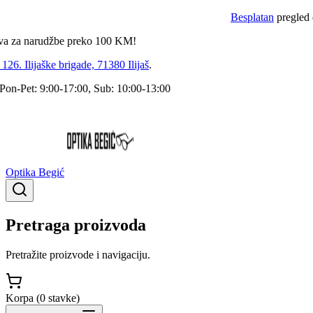
Besplatan
pregled dokto
a narudžbe preko
100
KM!
 Ilijaške brigade, 71380 Ilijaš
.
Pet: 9:00-17:00, Sub: 10:00-13:00
Optika Begić
Pretraga proizvoda
Pretražite proizvode i navigaciju.
Korpa (
0
stavke
)