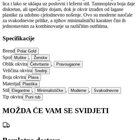
lica i lako se uklapa uz poslovni i ležerni stil. Tamnoplava boja daje
diskretan, ali upečatljiv dojam, dok je okvir izrađen od lagane
plastike za udobno cjelodnevno nošenje. Ovo su moderne naočale
za svakodnevne prilike, a njihov minimalistički karakter čini ih
jednostavnim za kombinovanje sa različitim outfitima.
Specifikacije
Brend
Polar Gold
Spol
,
Muške
Ženske
Oblik okvira
,
Četvrtaste
Pravougaone
Veličina okvira
Srednji
Boja okvira
Plava
Materijal
Plastika
Stil
,
,
,
Elegantne
Minimalističke
Moderne
Svakodnevne
Tip okvira
Puni rub
MOŽDA ĆE VAM SE SVIDJETI