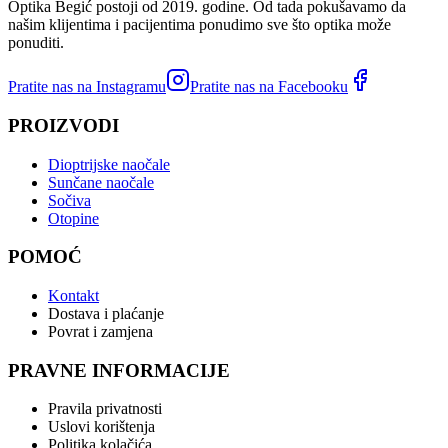
Optika Begić postoji od 2019. godine. Od tada pokušavamo da
našim klijentima i pacijentima ponudimo sve što optika može
ponuditi.
Pratite nas na Instagramu
Pratite nas na Facebooku
PROIZVODI
Dioptrijske naočale
Sunčane naočale
Sočiva
Otopine
POMOĆ
Kontakt
Dostava i plaćanje
Povrat i zamjena
PRAVNE INFORMACIJE
Pravila privatnosti
Uslovi korištenja
Politika kolačića