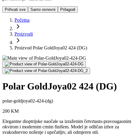
Prihvati sve
Samo osnovni
Prilagodi
Početna
Proizvodi
Proizvod Polar GoldJoya02 424 (DG)
Polar GoldJoya02 424 (DG)
polar-goldjoya02-424-(dg)
200
KM
Elegantne dioptrijske naočale sa izraženim četvrtasto-pravougaonim
okvirom i modernim crnim finišem. Model je odličan izbor za
svakodnevno nošenje i upečatljiv, ali odmjeren stil.