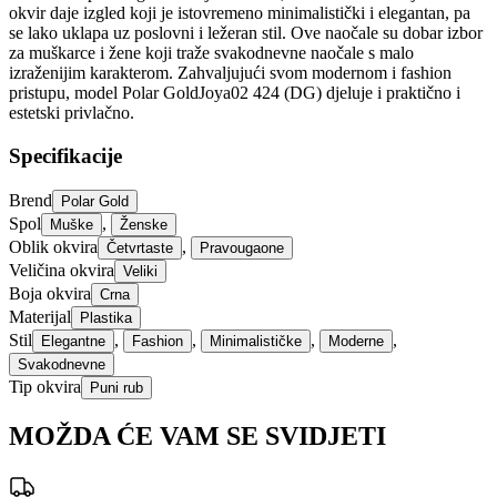
okvir daje izgled koji je istovremeno minimalistički i elegantan, pa
se lako uklapa uz poslovni i ležeran stil. Ove naočale su dobar izbor
za muškarce i žene koji traže svakodnevne naočale s malo
izraženijim karakterom. Zahvaljujući svom modernom i fashion
pristupu, model Polar GoldJoya02 424 (DG) djeluje i praktično i
estetski privlačno.
Specifikacije
Brend
Polar Gold
Spol
,
Muške
Ženske
Oblik okvira
,
Četvrtaste
Pravougaone
Veličina okvira
Veliki
Boja okvira
Crna
Materijal
Plastika
Stil
,
,
,
,
Elegantne
Fashion
Minimalističke
Moderne
Svakodnevne
Tip okvira
Puni rub
MOŽDA ĆE VAM SE SVIDJETI