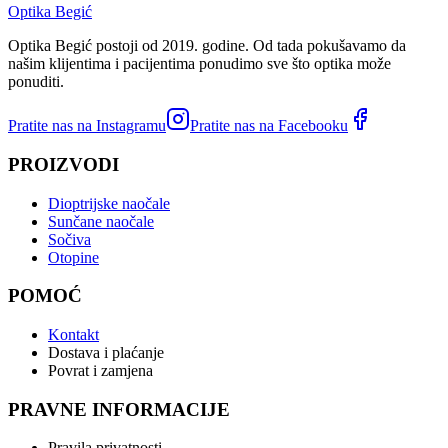
Optika Begić
Optika Begić postoji od 2019. godine. Od tada pokušavamo da
našim klijentima i pacijentima ponudimo sve što optika može
ponuditi.
Pratite nas na Instagramu
Pratite nas na Facebooku
PROIZVODI
Dioptrijske naočale
Sunčane naočale
Sočiva
Otopine
POMOĆ
Kontakt
Dostava i plaćanje
Povrat i zamjena
PRAVNE INFORMACIJE
Pravila privatnosti