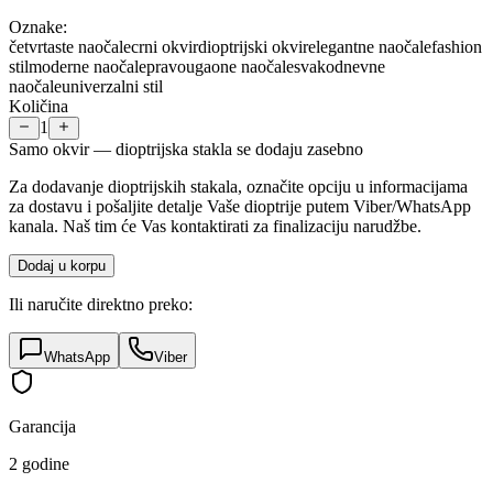
Oznake:
četvrtaste naočale
crni okvir
dioptrijski okvir
elegantne naočale
fashion
stil
moderne naočale
pravougaone naočale
svakodnevne
naočale
univerzalni stil
Količina
1
Samo okvir — dioptrijska stakla se dodaju zasebno
Za dodavanje dioptrijskih stakala, označite opciju u informacijama
za dostavu i pošaljite detalje Vaše dioptrije putem Viber/WhatsApp
kanala. Naš tim će Vas kontaktirati za finalizaciju narudžbe.
Dodaj u korpu
Ili naručite direktno preko:
WhatsApp
Viber
Garancija
2 godine