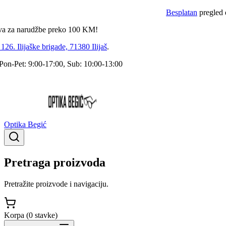
Besplatan
pregled dokto
 narudžbe preko
100
KM!
 Ilijaške brigade, 71380 Ilijaš
.
Pet: 9:00-17:00, Sub: 10:00-13:00
Optika Begić
Pretraga proizvoda
Pretražite proizvode i navigaciju.
Korpa (
0
stavke
)