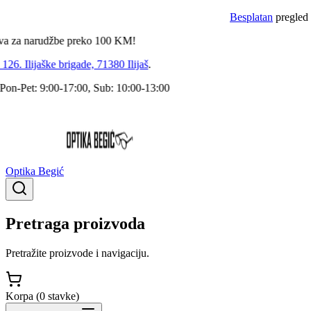
Besplatan
pregled dokto
a narudžbe preko
100
KM!
 Ilijaške brigade, 71380 Ilijaš
.
Pet: 9:00-17:00, Sub: 10:00-13:00
Optika Begić
Pretraga proizvoda
Pretražite proizvode i navigaciju.
Korpa (
0
stavke
)