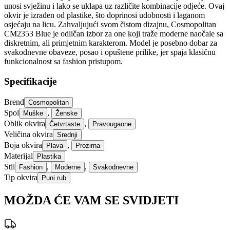
unosi svježinu i lako se uklapa uz različite kombinacije odjeće. Ovaj
okvir je izrađen od plastike, što doprinosi udobnosti i laganom
osjećaju na licu. Zahvaljujući svom čistom dizajnu, Cosmopolitan
CM2353 Blue je odličan izbor za one koji traže moderne naočale sa
diskretnim, ali primjetnim karakterom. Model je posebno dobar za
svakodnevne obaveze, posao i opuštene prilike, jer spaja klasičnu
funkcionalnost sa fashion pristupom.
Specifikacije
Brend
Cosmopolitan
Spol
,
Muške
Ženske
Oblik okvira
,
Četvrtaste
Pravougaone
Veličina okvira
Srednji
Boja okvira
,
Plava
Prozirna
Materijal
Plastika
Stil
,
,
Fashion
Moderne
Svakodnevne
Tip okvira
Puni rub
MOŽDA ĆE VAM SE SVIDJETI