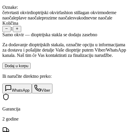
Oznake:
četvrtasti okvir
dioptrijski okvir
fashion stil
lagan okvir
moderne
naočale
plave naočale
prozirne naočale
svakodnevne naočale
Količina
1
Samo okvir — dioptrijska stakla se dodaju zasebno
Za dodavanje dioptrijskih stakala, označite opciju u informacijama
za dostavu i pošaljite detalje Vaše dioptrije putem Viber/WhatsApp
kanala. Naš tim će Vas kontaktirati za finalizaciju narudžbe.
Dodaj u korpu
Ili naručite direktno preko:
WhatsApp
Viber
Garancija
2 godine