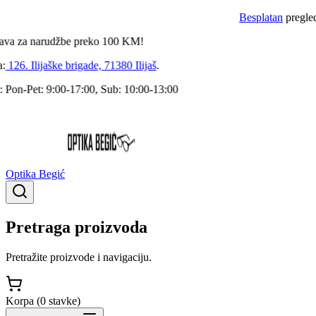
Besplatan
pregled dok
za narudžbe preko
100
KM!
6. Ilijaške brigade, 71380 Ilijaš
.
-Pet: 9:00-17:00, Sub: 10:00-13:00
Optika Begić
Pretraga proizvoda
Pretražite proizvode i navigaciju.
Korpa (
0
stavke
)