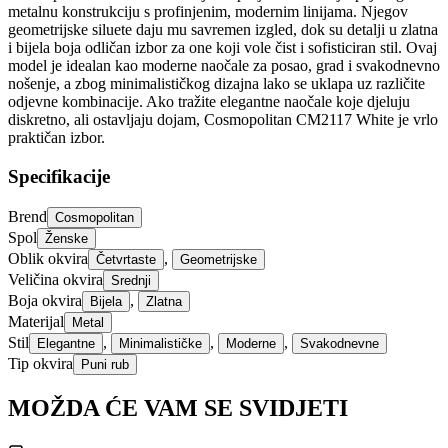
metalnu konstrukciju s profinjenim, modernim linijama. Njegov
geometrijske siluete daju mu savremen izgled, dok su detalji u zlatna
i bijela boja odličan izbor za one koji vole čist i sofisticiran stil. Ovaj
model je idealan kao moderne naočale za posao, grad i svakodnevno
nošenje, a zbog minimalističkog dizajna lako se uklapa uz različite
odjevne kombinacije. Ako tražite elegantne naočale koje djeluju
diskretno, ali ostavljaju dojam, Cosmopolitan CM2117 White je vrlo
praktičan izbor.
Specifikacije
Brend
Cosmopolitan
Spol
Ženske
Oblik okvira
,
Četvrtaste
Geometrijske
Veličina okvira
Srednji
Boja okvira
,
Bijela
Zlatna
Materijal
Metal
Stil
,
,
,
Elegantne
Minimalističke
Moderne
Svakodnevne
Tip okvira
Puni rub
MOŽDA ĆE VAM SE SVIDJETI