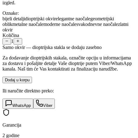
izgled.
Oznake:
bijeli detalji
dioptrijski okvir
elegantne naočale
geometrijski
oblik
metalne naočale
moderne naočale
svakodnevne naočale
zlatni
okvir
Količina
1
Samo okvir — dioptrijska stakla se dodaju zasebno
Za dodavanje dioptrijskih stakala, označite opciju u informacijama
za dostavu i pošaljite detalje Vaše dioptrije putem Viber/WhatsApp
kanala. Naš tim će Vas kontaktirati za finalizaciju narudžbe.
Dodaj u korpu
Ili naručite direktno preko:
WhatsApp
Viber
Garancija
2 godine