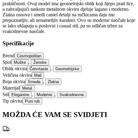
praktičnosti. Ovaj model ima geometrijski oblik koji lijepo prati lice,
a zahvaljujući tankom metalnom okviru djeluje lagano i moderno.
Zlatna osnova i smeđi camel detalji na ručkicama daju mu
prepoznatljiv, ali nenametljiv karakter. Ovo su moderne naočale koje
se lako uklapaju u poslovni i casual stil, pa su odličan izbor za
svakodnevne naočale.
Specifikacije
Brend
Cosmopolitan
Spol
,
Muške
Ženske
Oblik okvira
,
Četvrtaste
Geometrijske
Veličina okvira
Mali
Boja okvira
,
Smeđa
Zlatna
Materijal
Metal
Stil
,
,
Elegantne
Moderne
Svakodnevne
Tip okvira
Puni rub
MOŽDA ĆE VAM SE SVIDJETI