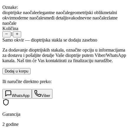
Oznake:
dioptrijske naočale
elegantne naočale
geometrijski oblik
metalni
okvir
moderne naočale
smeđi detalji
svakodnevne naočale
zlatne
naočale
Količina
1
Samo okvir — dioptrijska stakla se dodaju zasebno
Za dodavanje dioptrijskih stakala, označite opciju u informacijama
za dostavu i pošaljite detalje Vaše dioptrije putem Viber/WhatsApp
kanala. Naš tim će Vas kontaktirati za finalizaciju narudžbe.
Dodaj u korpu
Ili naručite direktno preko:
WhatsApp
Viber
Garancija
2 godine