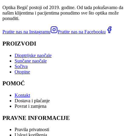
Optika Begić postoji od 2019. godine. Od tada pokušavamo da
našim klijentima i pacijentima ponudimo sve što optika može
ponuditi.
Pratite nas na Instagramu
Pratite nas na Facebooku
PROIZVODI
Dioptrijske naočale
Sunčane naočale
Sočiva
Otopine
POMOĆ
Kontakt
Dostava i plaćanje
Povrat i zamjena
PRAVNE INFORMACIJE
Pravila privatnosti
Uslovi korištenja