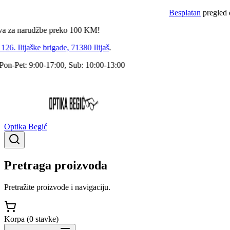
Besplatan
pregled dokto
a narudžbe preko
100
KM!
 Ilijaške brigade, 71380 Ilijaš
.
Pet: 9:00-17:00, Sub: 10:00-13:00
Optika Begić
Pretraga proizvoda
Pretražite proizvode i navigaciju.
Korpa (
0
stavke
)