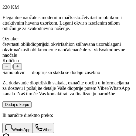
220
KM
Elegantne naočale s modernim mačkasto-četvrtastim oblikom i
atraktivnim havana uzorkom. Lagani okvir s izraženim stilom
odličan je za svakodnevno nošenje.
Oznake:
četvrtasti oblik
dioptrijski okvir
fashion stil
havana uzorak
lagani
okvir
mačkasti oblik
moderne naočale
naočale za vid
svakodnevne
naočale
Količina
1
Samo okvir — dioptrijska stakla se dodaju zasebno
Za dodavanje dioptrijskih stakala, označite opciju u informacijama
za dostavu i pošaljite detalje Vaše dioptrije putem Viber/WhatsApp
kanala. Naš tim će Vas kontaktirati za finalizaciju narudžbe.
Dodaj u korpu
Ili naručite direktno preko:
WhatsApp
Viber