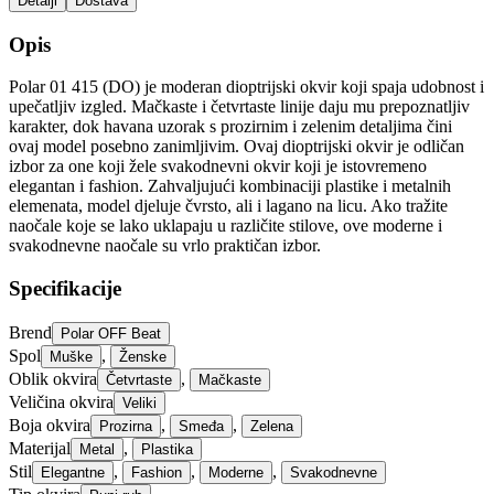
Detalji
Dostava
Opis
Polar 01 415 (DO) je moderan dioptrijski okvir koji spaja udobnost i
upečatljiv izgled. Mačkaste i četvrtaste linije daju mu prepoznatljiv
karakter, dok havana uzorak s prozirnim i zelenim detaljima čini
ovaj model posebno zanimljivim. Ovaj dioptrijski okvir je odličan
izbor za one koji žele svakodnevni okvir koji je istovremeno
elegantan i fashion. Zahvaljujući kombinaciji plastike i metalnih
elemenata, model djeluje čvrsto, ali i lagano na licu. Ako tražite
naočale koje se lako uklapaju u različite stilove, ove moderne i
svakodnevne naočale su vrlo praktičan izbor.
Specifikacije
Brend
Polar OFF Beat
Spol
,
Muške
Ženske
Oblik okvira
,
Četvrtaste
Mačkaste
Veličina okvira
Veliki
Boja okvira
,
,
Prozirna
Smeđa
Zelena
Materijal
,
Metal
Plastika
Stil
,
,
,
Elegantne
Fashion
Moderne
Svakodnevne