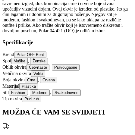
savremen izgled, dok kombinacija crne i crvene boje stvara
upečatljiv vizuelni dojam. Ovaj okvir je izrađen od plastike, što ga
čini laganim i udobnim za dugotrajno nošenje. Njegov stil je
moderan, fashion i svakodnevan, pa se lako uklapa uz različite
outfite i prilike. Ako tražite okvir koji je istovremeno diskretan i
dovoljno poseban, Polar 04 421 (DO) je odličan izbor.
Specifikacije
Brend
Polar OFF Beat
Spol
,
Muške
Ženske
Oblik okvira
,
Četvrtaste
Pravougaone
Veličina okvira
Veliki
Boja okvira
,
Crna
Crvena
Materijal
Plastika
Stil
,
,
Fashion
Moderne
Svakodnevne
Tip okvira
Puni rub
MOŽDA ĆE VAM SE SVIDJETI