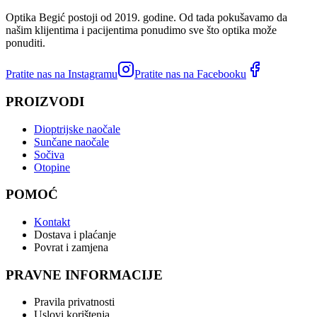
Optika Begić postoji od 2019. godine. Od tada pokušavamo da
našim klijentima i pacijentima ponudimo sve što optika može
ponuditi.
Pratite nas na Instagramu
Pratite nas na Facebooku
PROIZVODI
Dioptrijske naočale
Sunčane naočale
Sočiva
Otopine
POMOĆ
Kontakt
Dostava i plaćanje
Povrat i zamjena
PRAVNE INFORMACIJE
Pravila privatnosti
Uslovi korištenja