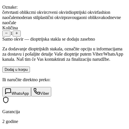
Oznake:
četvrtasti oblik
crni okvir
crveni okvir
dioptrijski okvir
fashion
naočale
moderan stil
plastični okvir
pravougaoni oblik
svakodnevne
naočale
Količina
1
Samo okvir — dioptrijska stakla se dodaju zasebno
Za dodavanje dioptrijskih stakala, označite opciju u informacijama
za dostavu i pošaljite detalje Vaše dioptrije putem Viber/WhatsApp
kanala. Naš tim će Vas kontaktirati za finalizaciju narudžbe.
Dodaj u korpu
Ili naručite direktno preko:
WhatsApp
Viber
Garancija
2 godine