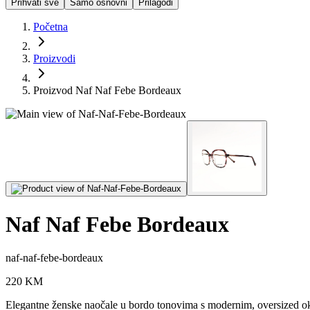
Prihvati sve
Samo osnovni
Prilagodi
Početna
Proizvodi
Proizvod Naf Naf Febe Bordeaux
Naf Naf Febe Bordeaux
naf-naf-febe-bordeaux
220
KM
Elegantne ženske naočale u bordo tonovima s modernim, oversized okvi