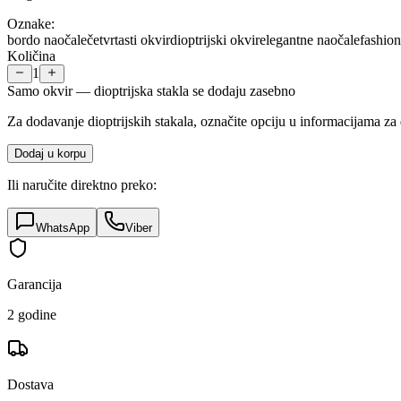
Oznake:
bordo naočale
četvrtasti okvir
dioptrijski okvir
elegantne naočale
fashion 
Količina
1
Samo okvir — dioptrijska stakla se dodaju zasebno
Za dodavanje dioptrijskih stakala, označite opciju u informacijama za 
Dodaj u korpu
Ili naručite direktno preko:
WhatsApp
Viber
Garancija
2 godine
Dostava