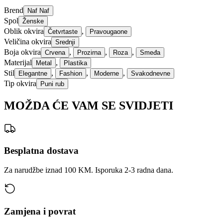
Brend
Naf Naf
Spol
Ženske
Oblik okvira
,
Četvrtaste
Pravougaone
Veličina okvira
Srednji
Boja okvira
,
,
,
Crvena
Prozirna
Roza
Smeđa
Materijal
,
Metal
Plastika
Stil
,
,
,
Elegantne
Fashion
Moderne
Svakodnevne
Tip okvira
Puni rub
MOŽDA ĆE VAM SE SVIDJETI
Besplatna dostava
Za narudžbe iznad 100 KM. Isporuka 2-3 radna dana.
Zamjena i povrat