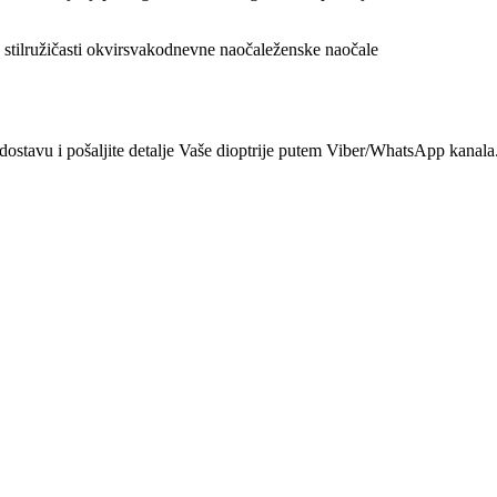
stil
ružičasti okvir
svakodnevne naočale
ženske naočale
dostavu i pošaljite detalje Vaše dioptrije putem Viber/WhatsApp kanala.