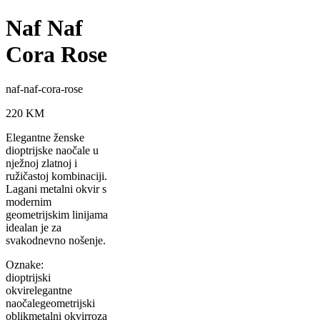
Naf Naf
Cora Rose
naf-naf-cora-rose
220
KM
Elegantne ženske
dioptrijske naočale u
nježnoj zlatnoj i
ružičastoj kombinaciji.
Lagani metalni okvir s
modernim
geometrijskim linijama
idealan je za
svakodnevno nošenje.
Oznake:
dioptrijski
okvir
elegantne
naočale
geometrijski
oblik
metalni okvir
roza