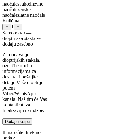
naočale
svakodnevne
naočale
ženske
naočale
zlatne naočale
Količina
1
Samo okvir —
dioptrijska stakla se
dodaju zasebno
Za dodavanje
dioptrijskih stakala,
označite opciju u
informacijama za
dostavu i pošaljite
detalje Vaše dioptrije
putem
Viber/WhatsApp
kanala. Naš tim će Vas
kontaktirati za
finalizaciju narudžbe.
Dodaj u korpu
Ili naručite direktno
preko: