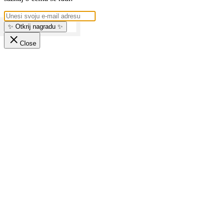
✨ Otkrij nagradu ✨
Close