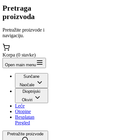
Pretraga
proizvoda
Pretražite proizvode i
navigaciju.
Korpa (
0
stavke
)
Open main menu
Sunčane
Naočale
Dioptrijski
Okviri
Leće
Otopine
Besplatan
Pregled
Pretražite proizvode