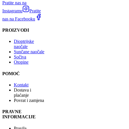
Pratite nas na
Instagramu
Pratite
nas na Facebooku
PROIZVODI
Dioptrijske
naočale
Sunčane naočale
Sočiva
Otopine
POMOĆ
Kontakt
Dostava i
plaćanje
Povrat i zamjena
PRAVNE
INFORMACIJE
Pravila