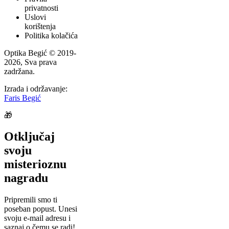
privatnosti
Uslovi
korištenja
Politika kolačića
Optika Begić
© 2019-
2026
, Sva prava
zadržana.
Izrada i održavanje:
Faris Begić
🎁
Otključaj
svoju
misterioznu
nagradu
Pripremili smo ti
poseban popust. Unesi
svoju e-mail adresu i
saznaj o čemu se radi!