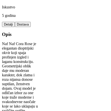
Iskustvo
5 godina
Detalji
Dostava
Opis
Naf Naf Cora Rose je
elegantan dioptrijski
okvir koji spaja
profinjen izgled i
laganu konstrukciju.
Geometrijski oblik
daje mu moderan
karakter, dok zlatna i
roza nijansa donose
suptilan, ženstven
dojam. Ovaj model je
odličan izbor za one
koje traže moderne i
svakodnevne naočale
koje se lako uklapaju u
različite outfite.