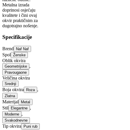
Metalna izrada
doprinosi osjećaju
kvalitete i čini ovaj
okvir praktičnim za
dugotrajno nošenje.
Specifikacije
Brend
Naf Naf
Spol
Ženske
Oblik okvira
,
Geometrijske
Pravougaone
Veličina okvira
Srednji
Boja okvira
,
Roza
Zlatna
Materijal
Metal
Stil
,
Elegantne
,
Moderne
Svakodnevne
Tip okvira
Puni rub