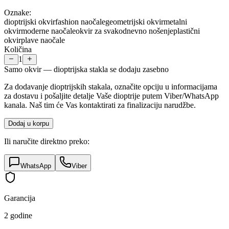
Oznake:
dioptrijski okvir
fashion naočale
geometrijski okvir
metalni
okvir
moderne naočale
okvir za svakodnevno nošenje
plastični
okvir
plave naočale
Količina
1
Samo okvir — dioptrijska stakla se dodaju zasebno
Za dodavanje dioptrijskih stakala, označite opciju u informacijama
za dostavu i pošaljite detalje Vaše dioptrije putem Viber/WhatsApp
kanala. Naš tim će Vas kontaktirati za finalizaciju narudžbe.
Dodaj u korpu
Ili naručite direktno preko:
WhatsApp
Viber
Garancija
2 godine