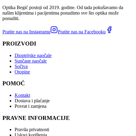
Optika Begić postoji od 2019. godine. Od tada pokušavamo da
našim klijentima i pacijentima ponudimo sve što optika može
ponuditi.
Pratite nas na Instagramu
Pratite nas na Facebooku
PROIZVODI
Dioptrijske naočale
Sunčane naočale
Sočiva
Otopine
POMOĆ
Kontakt
Dostava i plaćanje
Povrat i zamjena
PRAVNE INFORMACIJE
Pravila privatnosti
Uslovi korištenja