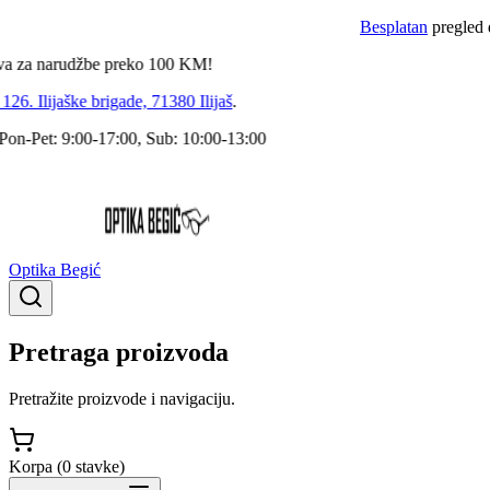
Besplatan
pregled dokto
 narudžbe preko
100
KM!
 Ilijaške brigade, 71380 Ilijaš
.
Pet: 9:00-17:00, Sub: 10:00-13:00
Optika Begić
Pretraga proizvoda
Pretražite proizvode i navigaciju.
Korpa (
0
stavke
)