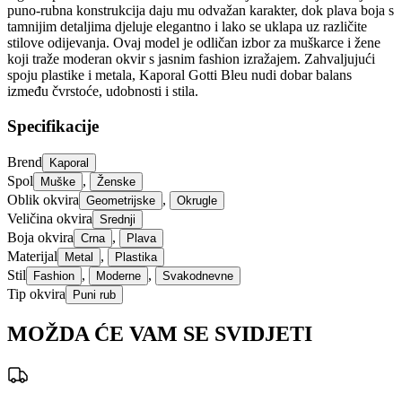
puno-rubna konstrukcija daju mu odvažan karakter, dok plava boja s
tamnijim detaljima djeluje elegantno i lako se uklapa uz različite
stilove odijevanja. Ovaj model je odličan izbor za muškarce i žene
koji traže moderan okvir s jasnim fashion izražajem. Zahvaljujući
spoju plastike i metala, Kaporal Gotti Bleu nudi dobar balans
između čvrstoće, udobnosti i stila.
Specifikacije
Brend
Kaporal
Spol
,
Muške
Ženske
Oblik okvira
,
Geometrijske
Okrugle
Veličina okvira
Srednji
Boja okvira
,
Crna
Plava
Materijal
,
Metal
Plastika
Stil
,
,
Fashion
Moderne
Svakodnevne
Tip okvira
Puni rub
MOŽDA ĆE VAM SE SVIDJETI