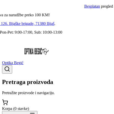
Besplatan
pregled dokto
a narudžbe preko
100
KM!
 Ilijaške brigade, 71380 Ilijaš
.
Pet: 9:00-17:00, Sub: 10:00-13:00
Optika Begić
Pretraga proizvoda
Pretražite proizvode i navigaciju.
Korpa (
0
stavke
)