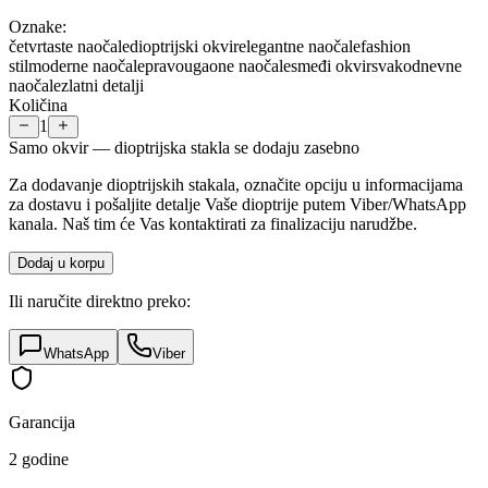
Oznake:
četvrtaste naočale
dioptrijski okvir
elegantne naočale
fashion
stil
moderne naočale
pravougaone naočale
smeđi okvir
svakodnevne
naočale
zlatni detalji
Količina
1
Samo okvir — dioptrijska stakla se dodaju zasebno
Za dodavanje dioptrijskih stakala, označite opciju u informacijama
za dostavu i pošaljite detalje Vaše dioptrije putem Viber/WhatsApp
kanala. Naš tim će Vas kontaktirati za finalizaciju narudžbe.
Dodaj u korpu
Ili naručite direktno preko:
WhatsApp
Viber
Garancija
2 godine