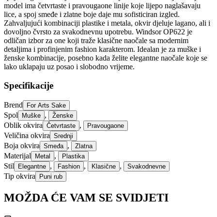
model ima četvrtaste i pravougaone linije koje lijepo naglašavaju
lice, a spoj smeđe i zlatne boje daje mu sofisticiran izgled.
Zahvaljujući kombinaciji plastike i metala, okvir djeluje lagano, ali i
dovoljno čvrsto za svakodnevnu upotrebu. Windsor OP622 je
odličan izbor za one koji traže klasične naočale sa modernim
detaljima i profinjenim fashion karakterom. Idealan je za muške i
ženske kombinacije, posebno kada želite elegantne naočale koje se
lako uklapaju uz posao i slobodno vrijeme.
Specifikacije
Brend
For Arts Sake
Spol
,
Muške
Ženske
Oblik okvira
,
Četvrtaste
Pravougaone
Veličina okvira
Srednji
Boja okvira
,
Smeđa
Zlatna
Materijal
,
Metal
Plastika
Stil
,
,
,
Elegantne
Fashion
Klasične
Svakodnevne
Tip okvira
Puni rub
MOŽDA ĆE VAM SE SVIDJETI