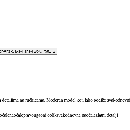
im detaljima na ručkicama. Moderan model koji lako podiže svakodnevni
očale
naočale
pravougaoni oblik
svakodnevne naočale
zlatni detalji