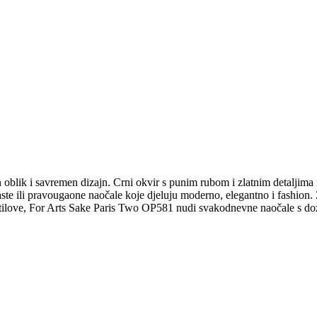
n oblik i savremen dizajn. Crni okvir s punim rubom i zlatnim detaljima
te ili pravougaone naočale koje djeluju moderno, elegantno i fashion. Za
te stilove, For Arts Sake Paris Two OP581 nudi svakodnevne naočale s d