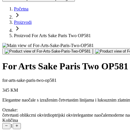
Početna
Proizvodi
Proizvod For Arts Sake Paris Two OP581
For Arts Sake Paris Two OP581
for-arts-sake-paris-two-op581
345
KM
Elegantne naočale s izraženim četvrtastim linijama i luksuznim zlatn
Oznake:
četvrtasti oblik
crni okvir
dioptrijski okvir
elegantne naočale
moderne na
Količina
1