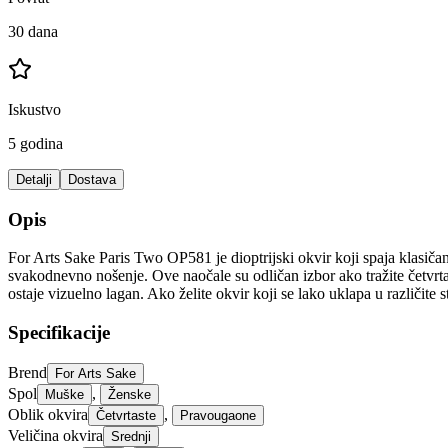
30 dana
Iskustvo
5 godina
Detalji
Dostava
Opis
For Arts Sake Paris Two OP581 je dioptrijski okvir koji spaja klasiča
svakodnevno nošenje. Ove naočale su odličan izbor ako tražite četvrtas
ostaje vizuelno lagan. Ako želite okvir koji se lako uklapa u različi
Specifikacije
Brend
For Arts Sake
Spol
,
Muške
Ženske
Oblik okvira
,
Četvrtaste
Pravougaone
Veličina okvira
Srednji