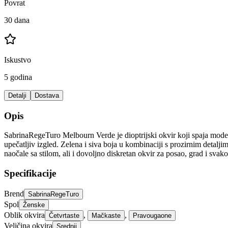
Povrat
30 dana
Iskustvo
5 godina
Detalji
Dostava
Opis
SabrinaRegeTuro Melbourn Verde je dioptrijski okvir koji spaja moderan
upečatljiv izgled. Zelena i siva boja u kombinaciji s prozirnim detalji
naočale sa stilom, ali i dovoljno diskretan okvir za posao, grad i sva
Specifikacije
Brend
SabrinaRegeTuro
Spol
Ženske
Oblik okvira
,
,
Četvrtaste
Mačkaste
Pravougaone
Veličina okvira
Srednji