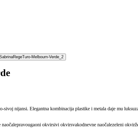
rde
sivoj nijansi. Elegantna kombinacija plastike i metala daje mu luksuza
 naočale
pravougaoni okvir
sivi okvir
svakodnevne naočale
zeleni okvir
ž