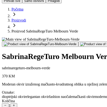
Prihvati sve
Samo osnovni
Prilagodi
Početna
Proizvodi
Proizvod SabrinaRegeTuro Melbourn Verde
SabrinaRegeTuro Melbourn Ve
sabrinaregeturo-melbourn-verde
370
KM
Moderan okvir izraženog mačkasto-kvadratnog oblika u nježnoj zeleno-
Oznake:
dioptrijski okvir
elegantan okvir
fashion naočale
mačkasti okvir
moderne
Količina
1