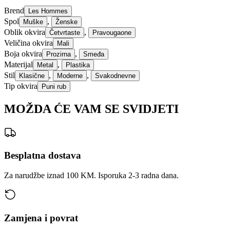
Brend
Les Hommes
Spol
,
Muške
Ženske
Oblik okvira
,
Četvrtaste
Pravougaone
Veličina okvira
Mali
Boja okvira
,
Prozirna
Smeđa
Materijal
,
Metal
Plastika
Stil
,
,
Klasične
Moderne
Svakodnevne
Tip okvira
Puni rub
MOŽDA ĆE VAM SE SVIDJETI
Besplatna dostava
Za narudžbe iznad 100 KM. Isporuka 2-3 radna dana.
Zamjena i povrat