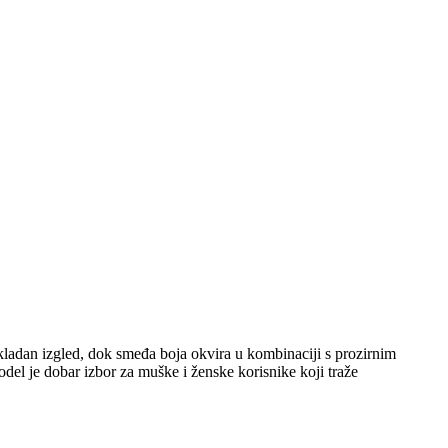
kladan izgled, dok smeđa boja okvira u kombinaciji s prozirnim
odel je dobar izbor za muške i ženske korisnike koji traže