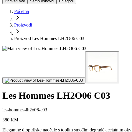
Prihvati sve
Samo osnovni
Prilagodi
Početna
Proizvodi
Proizvod Les Hommes LH2O06 C03
Les Hommes LH2O06 C03
les-hommes-lh2o06-c03
380
KM
Elegantne dioptrijske naočale s toplim smeđim degradé acetatnim okv