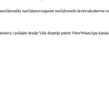
naočale
muške naočale
pravougaone naočale
smeđi okvir
svakodnevne na
dostavu i pošaljite detalje Vaše dioptrije putem Viber/WhatsApp kanala.