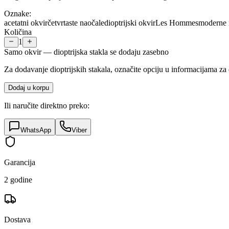
Oznake:
acetatni okvir
četvrtaste naočale
dioptrijski okvir
Les Hommes
moderne 
Količina
1
Samo okvir — dioptrijska stakla se dodaju zasebno
Za dodavanje dioptrijskih stakala, označite opciju u informacijama za 
Dodaj u korpu
Ili naručite direktno preko:
WhatsApp
Viber
Garancija
2 godine
Dostava