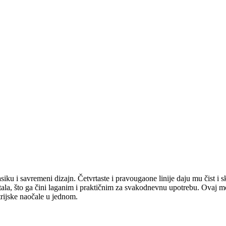
u i savremeni dizajn. Četvrtaste i pravougaone linije daju mu čist i s
metala, što ga čini laganim i praktičnim za svakodnevnu upotrebu. Ovaj m
trijske naočale u jednom.