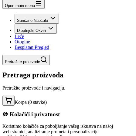
Open main menu
Sunčane Naočale
Dioptrijski Okviri
Leće
Otopine
Besplatan Pregled
Pretražite proizvode
Pretraga proizvoda
Pretražite proizvode i navigaciju.
Korpa (
0
stavke
)
🍪 Kolačići i privatnost
Koristimo kolačiće za poboljšanje vašeg iskustva na našoj
web stranici, analiziranje prometa i personalizaciju