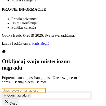
Povrat i zamjena
PRAVNE INFORMACIJE
Pravila privatnosti
Uslovi korištenja
Politika kolačića
Optika Begić
© 2019-
2026
, Sva prava zadržana.
Izrada i održavanje:
Faris Begić
🎁
Otključaj svoju misterioznu
nagradu
Pripremili smo ti poseban popust. Unesi svoju e-mail
adresu i saznaj o čemu se radi!
✨ Otkrij nagradu ✨
Close