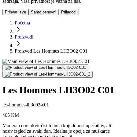
sadržaja. Vaša privatnost je važna za nas.
Prihvati sve
Samo osnovni
Prilagodi
Početna
Proizvodi
Proizvod Les Hommes LH3O02 C01
Les Hommes LH3O02 C01
les-hommes-lh3o02-c01
405
KM
Moderan crni okvir čistih linija koji donosi upečatljiv, ali
nosiv izgled za svaki dan. Idealna je opcija za muškarce
koji vole jednostavan i elegantan stil.