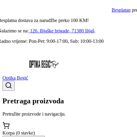
Besplatan
preg
splatna
dostava za narudžbe preko
100
KM!
lazimo se na:
126. Ilijaške brigade, 71380 Ilijaš
.
dno vrijeme:
Pon-Pet: 9:00-17:00, Sub: 10:00-13:00
Optika Begić
Pretraga proizvoda
Pretražite proizvode i navigaciju.
Korpa (
0
stavke
)