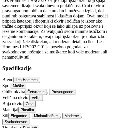
Les Hommes LH3O02 C01 je dioptrijski okvir koji spaja
savremen dizajn i svakodnevnu praktičnost. Crni okvir u
pravougaonom obliku daje uredan i muževan izgled, dok
puni rub osigurava stabilnost i klasičan dojam. Ovaj model
pripada kategoriji dioptrijski okvir i odličan je izbor ako
tražite dioptrijski okvir koji se lako uklapa uz poslovne i
ležerne kombinacije. Zahvaljujući svom minimalističkom i
elegantnom karakteru, ovaj dioptrijski okvir je dobar izbor
za sve koji žele diskretan, ali moderan detalj na licu. Les
Hommes LH3O02 C01 je posebno pogodan za
svakodnevno nošenje i za muškarce koji vole moderan, ali
nenametljiv stil.
Specifikacije
Brend
Les Hommes
Spol
Muške
Oblik okvira
,
Četvrtaste
Pravougaone
Veličina okvira
Veliki
Boja okvira
Crna
Materijal
Plastika
Stil
,
,
,
Elegantne
Minimalističke
Moderne
Svakodnevne
Tip okvira
Puni rub