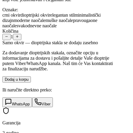
Oznake:
crni okvir
dioptrijski okvir
elegantan stil
minimalistički
dizajn
moderne naočale
muške naočale
pravougaone
naočale
svakodnevne naočale
Količina
1
Samo okvir — dioptrijska stakla se dodaju zasebno
Za dodavanje dioptrijskih stakala, označite opciju u
informacijama za dostavu i pošaljite detalje Vaše dioptrije
putem Viber/WhatsApp kanala. Naš tim će Vas kontaktirati
za finalizaciju narudžbe.
Dodaj u korpu
Ili naručite direktno preko:
WhatsApp
Viber
Garancija
2 godine