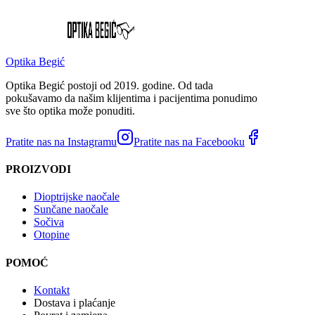
Optika Begić
Optika Begić postoji od 2019. godine. Od tada
pokušavamo da našim klijentima i pacijentima ponudimo
sve što optika može ponuditi.
Pratite nas na Instagramu
Pratite nas na Facebooku
PROIZVODI
Dioptrijske naočale
Sunčane naočale
Sočiva
Otopine
POMOĆ
Kontakt
Dostava i plaćanje