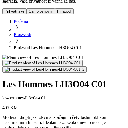
sadržaja. Vaša privatnost je važna za nas.
Prihvati sve
Samo osnovni
Prilagodi
Početna
Proizvodi
Proizvod Les Hommes LH3O04 C01
Les Hommes LH3O04 C01
les-hommes-lh3o04-c01
405
KM
Moderan dioptrijski okvir s izražajnim četvrtastim oblikom
i čistim crnim finišem. Idealan je za svakodnevno nošenje
uz dozu luksuza i prepoznatljivog stila.