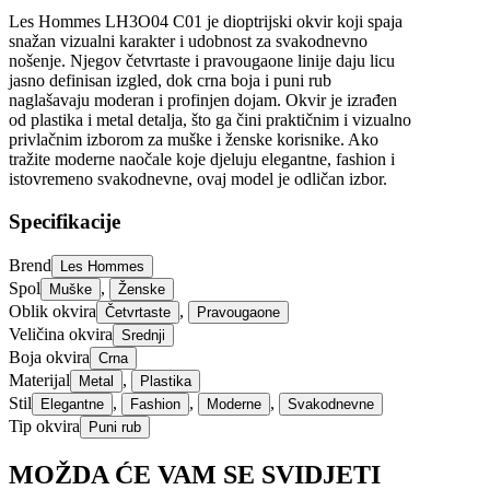
Les Hommes LH3O04 C01 je dioptrijski okvir koji spaja
snažan vizualni karakter i udobnost za svakodnevno
nošenje. Njegov četvrtaste i pravougaone linije daju licu
jasno definisan izgled, dok crna boja i puni rub
naglašavaju moderan i profinjen dojam. Okvir je izrađen
od plastika i metal detalja, što ga čini praktičnim i vizualno
privlačnim izborom za muške i ženske korisnike. Ako
tražite moderne naočale koje djeluju elegantne, fashion i
istovremeno svakodnevne, ovaj model je odličan izbor.
Specifikacije
Brend
Les Hommes
Spol
,
Muške
Ženske
Oblik okvira
,
Četvrtaste
Pravougaone
Veličina okvira
Srednji
Boja okvira
Crna
Materijal
,
Metal
Plastika
Stil
,
,
,
Elegantne
Fashion
Moderne
Svakodnevne
Tip okvira
Puni rub
MOŽDA ĆE VAM SE SVIDJETI