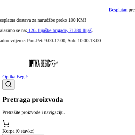
Besplatan
pregl
splatna
dostava za narudžbe preko
100
KM!
azimo se na:
126. Ilijaške brigade, 71380 Ilijaš
.
dno vrijeme:
Pon-Pet: 9:00-17:00, Sub: 10:00-13:00
Optika Begić
Pretraga proizvoda
Pretražite proizvode i navigaciju.
Korpa (
0
stavke
)