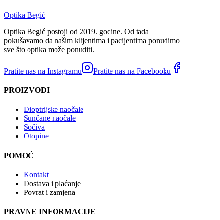
Optika Begić
Optika Begić postoji od 2019. godine. Od tada
pokušavamo da našim klijentima i pacijentima ponudimo
sve što optika može ponuditi.
Pratite nas na Instagramu
Pratite nas na Facebooku
PROIZVODI
Dioptrijske naočale
Sunčane naočale
Sočiva
Otopine
POMOĆ
Kontakt
Dostava i plaćanje
Povrat i zamjena
PRAVNE INFORMACIJE