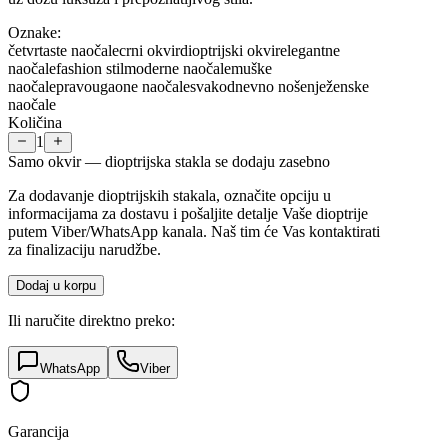
Oznake:
četvrtaste naočale
crni okvir
dioptrijski okvir
elegantne
naočale
fashion stil
moderne naočale
muške
naočale
pravougaone naočale
svakodnevno nošenje
ženske
naočale
Količina
1
Samo okvir — dioptrijska stakla se dodaju zasebno
Za dodavanje dioptrijskih stakala, označite opciju u
informacijama za dostavu i pošaljite detalje Vaše dioptrije
putem Viber/WhatsApp kanala. Naš tim će Vas kontaktirati
za finalizaciju narudžbe.
Dodaj u korpu
Ili naručite direktno preko:
WhatsApp
Viber
Garancija