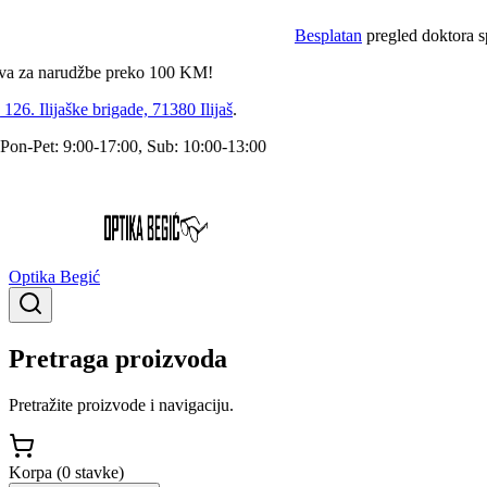
Besplatan
pregled doktora speci
za narudžbe preko
100
KM!
6. Ilijaške brigade, 71380 Ilijaš
.
-Pet: 9:00-17:00, Sub: 10:00-13:00
Optika Begić
Pretraga proizvoda
Pretražite proizvode i navigaciju.
Korpa (
0
stavke
)