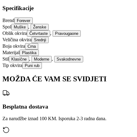
Specifikacije
Brend
Forever
Spol
,
Muške
Ženske
Oblik okvira
,
Četvrtaste
Pravougaone
Veličina okvira
Srednji
Boja okvira
Crna
Materijal
Plastika
Stil
,
,
Klasične
Moderne
Svakodnevne
Tip okvira
Puni rub
MOŽDA ĆE VAM SE SVIDJETI
Besplatna dostava
Za narudžbe iznad 100 KM. Isporuka 2-3 radna dana.