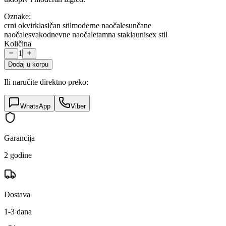
Oznake:
crni okvir
klasičan stil
moderne naočale
sunčane
naočale
svakodnevne naočale
tamna stakla
unisex stil
Količina
1
Dodaj u korpu
Ili naručite direktno preko:
WhatsApp
Viber
Garancija
2 godine
Dostava
1-3 dana