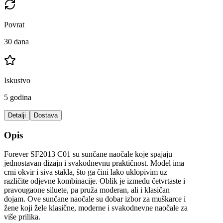
Povrat
30 dana
Iskustvo
5 godina
Detalji
Dostava
Opis
Forever SF2013 C01 su sunčane naočale koje spajaju
jednostavan dizajn i svakodnevnu praktičnost. Model ima
crni okvir i siva stakla, što ga čini lako uklopivim uz
različite odjevne kombinacije. Oblik je između četvrtaste i
pravougaone siluete, pa pruža moderan, ali i klasičan
dojam. Ove sunčane naočale su dobar izbor za muškarce i
žene koji žele klasične, moderne i svakodnevne naočale za
više prilika.