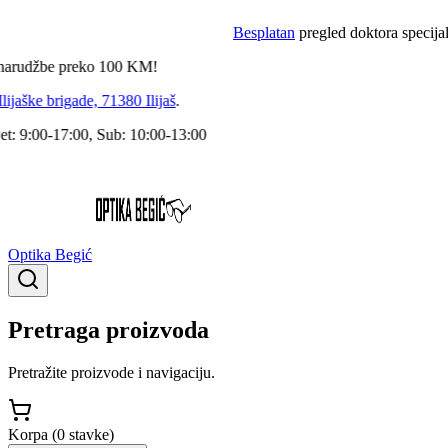
Besplatan
pregled doktora specijalist
udžbe preko
100
KM!
aške brigade, 71380 Ilijaš
.
 9:00-17:00, Sub: 10:00-13:00
Optika Begić
Pretraga proizvoda
Pretražite proizvode i navigaciju.
Korpa (
0
stavke
)