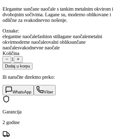
Elegantne sunčane naočale s tankim metalnim okvirom i
dvobojnim sočivima. Lagane su, moderno oblikovane i
odlične za svakodnevno nošenje.
Oznake:
elegantne naočale
fashion stil
lagane naočale
metalni
okvir
moderne naočale
ovalni oblik
sunčane
naočale
svakodnevne naočale
Količina
1
Dodaj u korpu
Ili naručite direktno preko:
WhatsApp
Viber
Garancija
2 godine