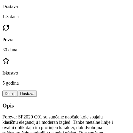
Dostava
1-3 dana
Povrat
30 dana
Iskustvo
5 godina
Detalji
Dostava
Opis
Forever SF2029 C01 su sunčane naočale koje spajaju
klasičnu eleganciju i moderan izgled. Tanke metalne linije i
ovalni oblik daju im profinjen karakter, dok dvobojna
sočiva pružaju zanimljiv vizuelni efekat. Ove sunčane