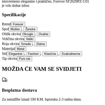
istovremeno elegantne i praktične, Forever SF2029PZ C01
je vrlo dobar izbor.
Specifikacije
Brend
Forever
Spol
,
Muške
Ženske
Oblik okvira
,
Okrugle
Ovalne
Veličina okvira
Veliki
Boja okvira
,
Smeđa
Zlatna
Materijal
Metal
Stil
,
,
,
Elegantne
Fashion
Klasične
Svakodnevne
Tip okvira
Puni rub
MOŽDA ĆE VAM SE SVIDJETI
Besplatna dostava
Za narudžbe iznad 100 KM. Isporuka 2-3 radna dana.