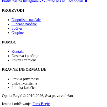
Pratite nas na Instagramu
Pratite nas na Facebooku
PROIZVODI
Dioptrijske naočale
Sunčane naočale
Sočiva
Otopine
POMOĆ
Kontakt
Dostava i plaćanje
Povrat i zamjena
PRAVNE INFORMACIJE
Pravila privatnosti
Uslovi korištenja
Politika kolačića
Optika Begić
© 2019-
2026
, Sva prava zadržana.
Izrada i održavanje:
Faris Begić