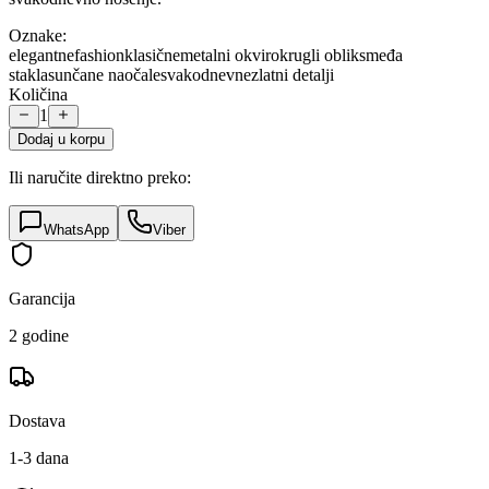
Oznake:
elegantne
fashion
klasične
metalni okvir
okrugli oblik
smeđa
stakla
sunčane naočale
svakodnevne
zlatni detalji
Količina
1
Dodaj u korpu
Ili naručite direktno preko:
WhatsApp
Viber
Garancija
2 godine
Dostava
1-3 dana