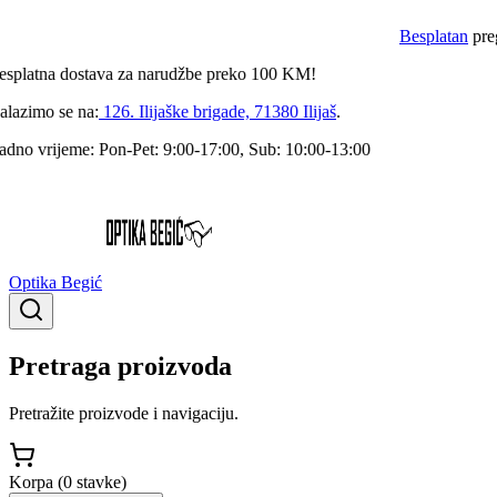
Besplatan
pregl
platna
dostava za narudžbe preko
100
KM!
azimo se na:
126. Ilijaške brigade, 71380 Ilijaš
.
no vrijeme:
Pon-Pet: 9:00-17:00, Sub: 10:00-13:00
Optika Begić
Pretraga proizvoda
Pretražite proizvode i navigaciju.
Korpa (
0
stavke
)