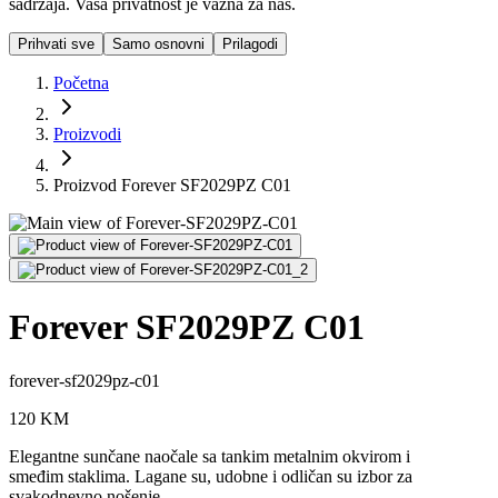
sadržaja. Vaša privatnost je važna za nas.
Prihvati sve
Samo osnovni
Prilagodi
Početna
Proizvodi
Proizvod Forever SF2029PZ C01
Forever SF2029PZ C01
forever-sf2029pz-c01
120
KM
Elegantne sunčane naočale sa tankim metalnim okvirom i
smeđim staklima. Lagane su, udobne i odličan su izbor za
svakodnevno nošenje.