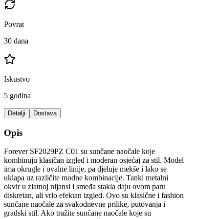
Povrat
30 dana
Iskustvo
5 godina
Detalji
Dostava
Opis
Forever SF2029PZ C01 su sunčane naočale koje
kombinuju klasičan izgled i moderan osjećaj za stil. Model
ima okrugle i ovalne linije, pa djeluje mekše i lako se
uklapa uz različite modne kombinacije. Tanki metalni
okvir u zlatnoj nijansi i smeđa stakla daju ovom paru
diskretan, ali vrlo efektan izgled. Ovo su klasične i fashion
sunčane naočale za svakodnevne prilike, putovanja i
gradski stil. Ako tražite sunčane naočale koje su