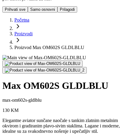
Prihvati sve
Samo osnovni
Prilagodi
Početna
Proizvodi
Proizvod Max OM602S GLDLBLU
Max OM602S GLDLBLU
max-om602s-gldlblu
130
KM
Elegantne aviator sunčane naočale s tankim zlatnim metalnim
okvirom i gradiranim plavo-sivim staklima. Lagane i moderne,
idealne su za svakodnevno nošenje i upečatljiv stil.