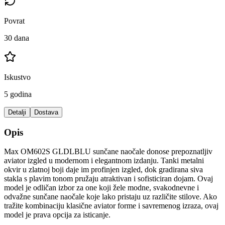
Povrat
30 dana
Iskustvo
5 godina
Detalji
Dostava
Opis
Max OM602S GLDLBLU sunčane naočale donose prepoznatljiv
aviator izgled u modernom i elegantnom izdanju. Tanki metalni
okvir u zlatnoj boji daje im profinjen izgled, dok gradirana siva
stakla s plavim tonom pružaju atraktivan i sofisticiran dojam. Ovaj
model je odličan izbor za one koji žele modne, svakodnevne i
odvažne sunčane naočale koje lako pristaju uz različite stilove. Ako
tražite kombinaciju klasične aviator forme i savremenog izraza, ovaj
model je prava opcija za isticanje.