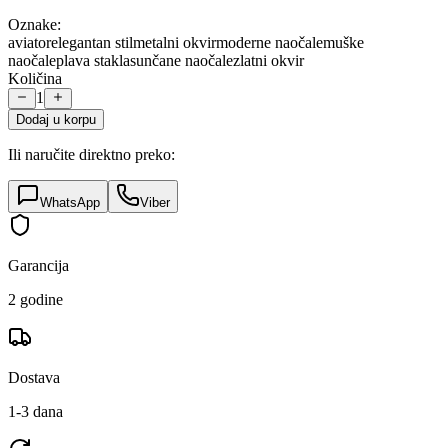
Oznake:
aviator
elegantan stil
metalni okvir
moderne naočale
muške
naočale
plava stakla
sunčane naočale
zlatni okvir
Količina
1
Dodaj u korpu
Ili naručite direktno preko:
WhatsApp
Viber
Garancija
2 godine
Dostava
1-3 dana