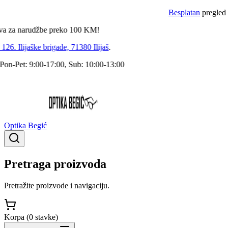
Besplatan
pregled dokt
a narudžbe preko
100
KM!
. Ilijaške brigade, 71380 Ilijaš
.
Pet: 9:00-17:00, Sub: 10:00-13:00
Optika Begić
Pretraga proizvoda
Pretražite proizvode i navigaciju.
Korpa (
0
stavke
)