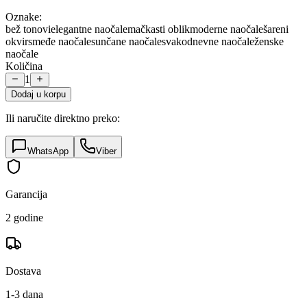
Oznake:
bež tonovi
elegantne naočale
mačkasti oblik
moderne naočale
šareni
okvir
smeđe naočale
sunčane naočale
svakodnevne naočale
ženske
naočale
Količina
1
Dodaj u korpu
Ili naručite direktno preko:
WhatsApp
Viber
Garancija
2 godine
Dostava
1-3 dana