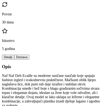
Povrat
30 dana
Iskustvo
5 godina
Detalji
Dostava
Opis
Naf Naf Deb Ecaille su moderne sunčane naočale koje spajaju
fashion izgled i svakodnevnu praktičnost. Mačkasti oblik lijepo
naglašava lice, dok puni rub daje izražen i stabilan okvir.
Kombinacija smeđe i bež boje s blago gradiranim sočivima stvara
topao i elegantan dojam, idealan za žene koje vole odvažne, ali i
klasične detalje. Ovaj model se lako uklapa uz ležerne i elegantne
kombinacije, a zahvaljujući plastika izradi djeluje lagano i ugodno
za nošenje.