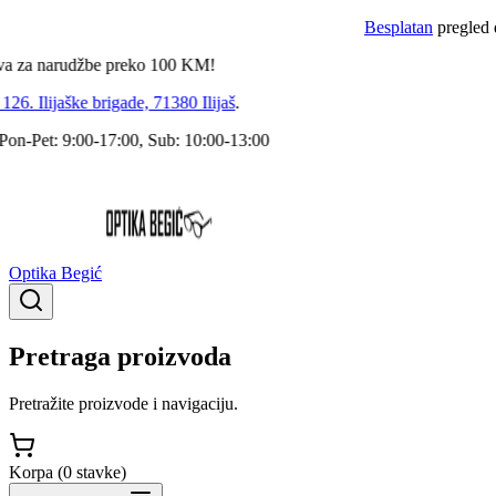
Besplatan
pregled dokto
a narudžbe preko
100
KM!
 Ilijaške brigade, 71380 Ilijaš
.
Pet: 9:00-17:00, Sub: 10:00-13:00
Optika Begić
Pretraga proizvoda
Pretražite proizvode i navigaciju.
Korpa (
0
stavke
)