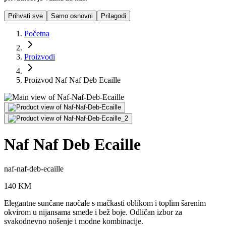
Prihvati sve
Samo osnovni
Prilagodi
Početna
Proizvodi
Proizvod Naf Naf Deb Ecaille
Naf Naf Deb Ecaille
naf-naf-deb-ecaille
140
KM
Elegantne sunčane naočale s mačkasti oblikom i toplim šarenim
okvirom u nijansama smeđe i bež boje. Odličan izbor za
svakodnevno nošenje i modne kombinacije.