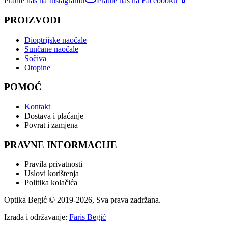
Pratite nas na Instagramu
Pratite nas na Facebooku
PROIZVODI
Dioptrijske naočale
Sunčane naočale
Sočiva
Otopine
POMOĆ
Kontakt
Dostava i plaćanje
Povrat i zamjena
PRAVNE INFORMACIJE
Pravila privatnosti
Uslovi korištenja
Politika kolačića
Optika Begić
© 2019-
2026
, Sva prava zadržana.
Izrada i održavanje:
Faris Begić