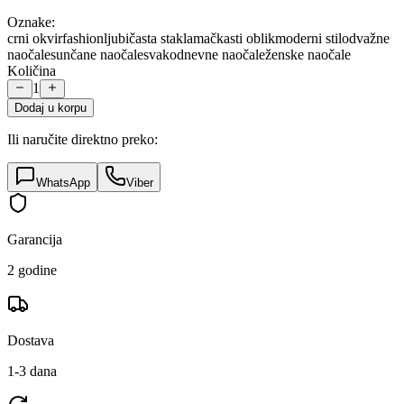
Oznake:
crni okvir
fashion
ljubičasta stakla
mačkasti oblik
moderni stil
odvažne
naočale
sunčane naočale
svakodnevne naočale
ženske naočale
Količina
1
Dodaj u korpu
Ili naručite direktno preko:
WhatsApp
Viber
Garancija
2 godine
Dostava
1-3 dana