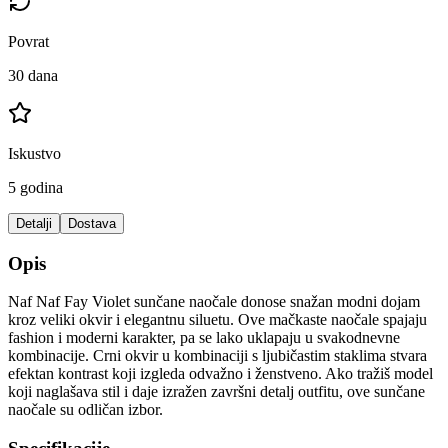
Povrat
30 dana
Iskustvo
5 godina
Detalji
Dostava
Opis
Naf Naf Fay Violet sunčane naočale donose snažan modni dojam
kroz veliki okvir i elegantnu siluetu. Ove mačkaste naočale spajaju
fashion i moderni karakter, pa se lako uklapaju u svakodnevne
kombinacije. Crni okvir u kombinaciji s ljubičastim staklima stvara
efektan kontrast koji izgleda odvažno i ženstveno. Ako tražiš model
koji naglašava stil i daje izražen završni detalj outfitu, ove sunčane
naočale su odličan izbor.