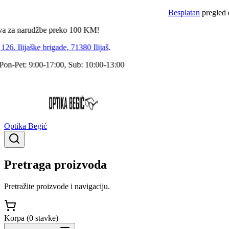
Besplatan
pregled dokto
a narudžbe preko
100
KM!
 Ilijaške brigade, 71380 Ilijaš
.
Pet: 9:00-17:00, Sub: 10:00-13:00
Optika Begić
Pretraga proizvoda
Pretražite proizvode i navigaciju.
Korpa (
0
stavke
)