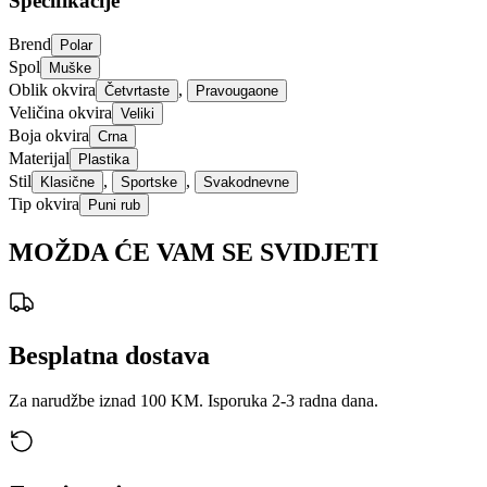
Specifikacije
Brend
Polar
Spol
Muške
Oblik okvira
,
Četvrtaste
Pravougaone
Veličina okvira
Veliki
Boja okvira
Crna
Materijal
Plastika
Stil
,
,
Klasične
Sportske
Svakodnevne
Tip okvira
Puni rub
MOŽDA ĆE VAM SE SVIDJETI
Besplatna dostava
Za narudžbe iznad 100 KM. Isporuka 2-3 radna dana.