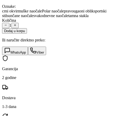
Oznake:
crni okvir
muške naočale
Polar naočale
pravougaoni oblik
sportski
stil
sunčane naočale
svakodnevne naočale
tamna stakla
Količina
1
Dodaj u korpu
Ili naručite direktno preko:
WhatsApp
Viber
Garancija
2 godine
Dostava
1-3 dana