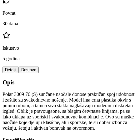
Povrat
30 dana
Iskustvo
5 godina
Detalji
Dostava
Opis
Polar 3009 76 (S) sunčane naočale donose praktičan spoj udobnosti
i zaštite za svakodnevno nošenje. Model ima crna plastika okvir s
punim rubom, a tamna siva stakla naglašavaju moderan i diskretan
izgled. Oblik je pravougaone, sa blagim četvrtaste linijama, pa se
lako uklapa uz sportski i svakodnevne kombinacije. Ovo su muške
naočale koje djeluju klasične, ali i sportske, te su dobar izbor za
vožnju, šetnju i aktivan boravak na otvorenom.