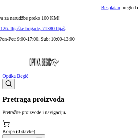
Besplatan
pregled dokto
 narudžbe preko
100
KM!
 Ilijaške brigade, 71380 Ilijaš
.
Pet: 9:00-17:00, Sub: 10:00-13:00
Optika Begić
Pretraga proizvoda
Pretražite proizvode i navigaciju.
Korpa (
0
stavke
)