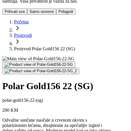
sadržaja. Vaša privatnost je važna za nas.
Prihvati sve
Samo osnovni
Prilagodi
Početna
Proizvodi
Proizvod Polar Gold156 22 (SG)
Polar Gold156 22 (SG)
polar-gold156-22-(sg)
200
KM
Odvažne sunčane naočale u crvenom okviru s
polariziranim lećama, dizajnirane za upečatljiv izgled i
dobru zaštitu od sunca. Moderan model koji se lako uklapa