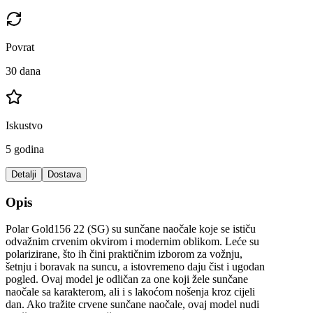
Povrat
30 dana
Iskustvo
5 godina
Detalji
Dostava
Opis
Polar Gold156 22 (SG) su sunčane naočale koje se ističu
odvažnim crvenim okvirom i modernim oblikom. Leće su
polarizirane, što ih čini praktičnim izborom za vožnju,
šetnju i boravak na suncu, a istovremeno daju čist i ugodan
pogled. Ovaj model je odličan za one koji žele sunčane
naočale sa karakterom, ali i s lakoćom nošenja kroz cijeli
dan. Ako tražite crvene sunčane naočale, ovaj model nudi