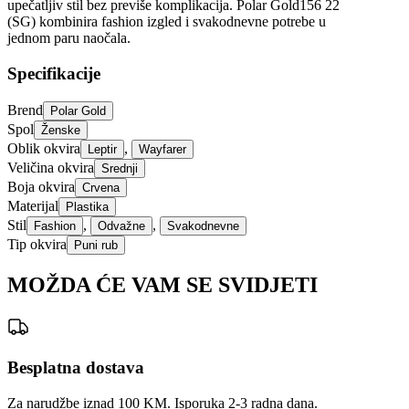
upečatljiv stil bez previše komplikacija. Polar Gold156 22
(SG) kombinira fashion izgled i svakodnevne potrebe u
jednom paru naočala.
Specifikacije
Brend
Polar Gold
Spol
Ženske
Oblik okvira
,
Leptir
Wayfarer
Veličina okvira
Srednji
Boja okvira
Crvena
Materijal
Plastika
Stil
,
,
Fashion
Odvažne
Svakodnevne
Tip okvira
Puni rub
MOŽDA ĆE VAM SE SVIDJETI
Besplatna dostava
Za narudžbe iznad 100 KM. Isporuka 2-3 radna dana.