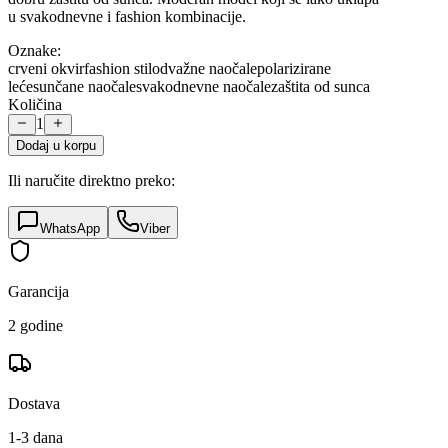
u svakodnevne i fashion kombinacije.
Oznake:
crveni okvir
fashion stil
odvažne naočale
polarizirane
leće
sunčane naočale
svakodnevne naočale
zaštita od sunca
Količina
1
Dodaj u korpu
Ili naručite direktno preko:
WhatsApp
Viber
Garancija
2 godine
Dostava
1-3 dana