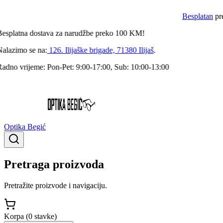
Besplatan
pre
splatna
dostava za narudžbe preko
100
KM!
lazimo se na:
126. Ilijaške brigade, 71380 Ilijaš
.
dno vrijeme:
Pon-Pet: 9:00-17:00, Sub: 10:00-13:00
Optika Begić
Pretraga proizvoda
Pretražite proizvode i navigaciju.
Korpa (
0
stavke
)