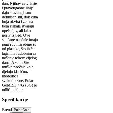
dan. Njihov četvrtaste
i pravougaone linije
daju snažan, jasno
definisan stil, dok crna
boja okvira i zelena
boja stakala stvaraju
upečatljiv, ali lako
nosiv izgled. Ove
sunčane naočale imaju
puni rub i izrađene su
od plastike, što ih čini
laganim i udobnim za
nošenje tokom cijelog
dana. Ako tražite
muške naočale koje
djeluju klasično,
moderno i
svakodnevne, Polar
Gold151 77G (SG) je
odličan izbor.
Specifikacije
Brend
Polar Gold