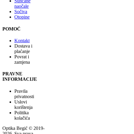
Sunčane
naočale
Sočiva
Otopine
POMOĆ
Kontakt
Dostava i
plaćanje
Povrat i
zamjena
PRAVNE
INFORMACIJE
Pravila
privatnosti
Uslovi
korištenja
Politika
kolačića
Optika Begić
© 2019-
2026
, Sva prava