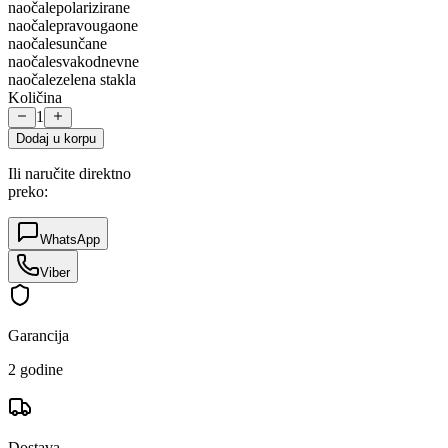
naočale
polarizirane
naočale
pravougaone
naočale
sunčane
naočale
svakodnevne
naočale
zelena stakla
Količina
1
Dodaj u korpu
Ili naručite direktno
preko:
WhatsApp
Viber
Garancija
2 godine
Dostava