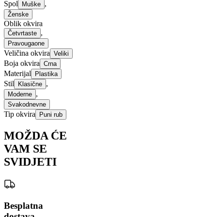
Spol
,
Muške
Ženske
Oblik okvira
,
Četvrtaste
Pravougaone
Veličina okvira
Veliki
Boja okvira
Crna
Materijal
Plastika
Stil
,
Klasične
,
Moderne
Svakodnevne
Tip okvira
Puni rub
MOŽDA ĆE
VAM SE
SVIDJETI
Besplatna
dostava