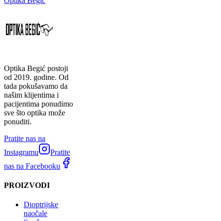
Optika Begić
Optika Begić postoji
od 2019. godine. Od
tada pokušavamo da
našim klijentima i
pacijentima ponudimo
sve što optika može
ponuditi.
Pratite nas na
Instagramu
Pratite
nas na Facebooku
PROIZVODI
Dioptrijske
naočale