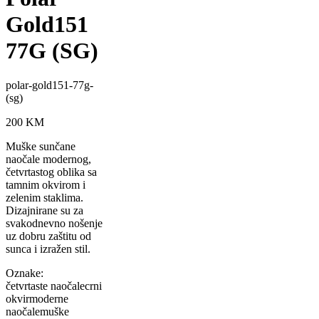
Gold151
77G (SG)
polar-gold151-77g-
(sg)
200
KM
Muške sunčane
naočale modernog,
četvrtastog oblika sa
tamnim okvirom i
zelenim staklima.
Dizajnirane su za
svakodnevno nošenje
uz dobru zaštitu od
sunca i izražen stil.
Oznake:
četvrtaste naočale
crni
okvir
moderne
naočale
muške