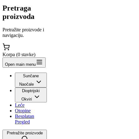
Pretraga
proizvoda
Pretražite proizvode i
navigaciju.
Korpa (
0
stavke
)
Open main menu
Sunčane
Naočale
Dioptrijski
Okviri
Leće
Otopine
Besplatan
Pregled
Pretražite proizvode