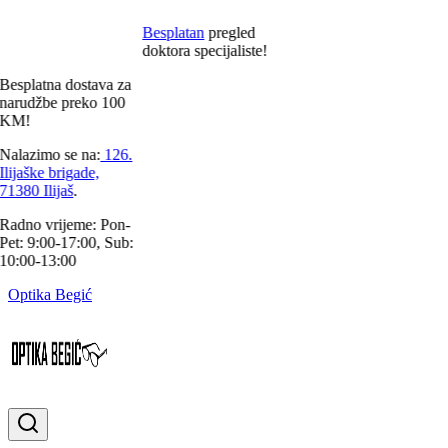
Besplatan
pregled
doktora specijaliste!
esplatna
dostava za
arudžbe preko
100
KM!
alazimo se na:
126.
lijaške brigade,
1380 Ilijaš
.
adno vrijeme:
Pon-
et: 9:00-17:00, Sub:
0:00-13:00
Optika Begić