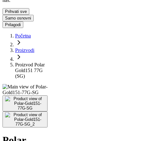
nas.
Prihvati sve
Samo osnovni
Prilagodi
Početna
Proizvodi
Proizvod Polar
Gold151 77G
(SG)
Polar