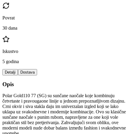
Povrat
30 dana
Iskustvo
5 godina
Detalji
Dostava
Opis
Polar Gold110 77 (SG) su sunčane naočale koje kombinuju
četvrtaste i pravougaone linije u jednom prepoznatljivom dizajnu.
Crni okvir i siva stakla daju im univerzalan izgled koji se lako
uklapa uz svakodnevne i modernije kombinacije. Ovo su klasične
sunčane naočale s punim rubom, napravljene za one koji vole
praktičan stil bez pretjerivanja. Zahvaljujući svom obliku, ove
moderni modeli nude dobar balans između fashion i svakodnevne
upotrebe.