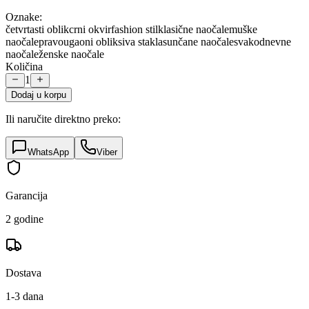
Oznake:
četvrtasti oblik
crni okvir
fashion stil
klasične naočale
muške
naočale
pravougaoni oblik
siva stakla
sunčane naočale
svakodnevne
naočale
ženske naočale
Količina
1
Dodaj u korpu
Ili naručite direktno preko:
WhatsApp
Viber
Garancija
2 godine
Dostava
1-3 dana