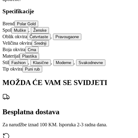
Specifikacije
Brend
Polar Gold
Spol
,
Muške
Ženske
Oblik okvira
,
Četvrtaste
Pravougaone
Veličina okvira
Srednji
Boja okvira
Crna
Materijal
Plastika
Stil
,
,
,
Fashion
Klasične
Moderne
Svakodnevne
Tip okvira
Puni rub
MOŽDA ĆE VAM SE SVIDJETI
Besplatna dostava
Za narudžbe iznad 100 KM. Isporuka 2-3 radna dana.