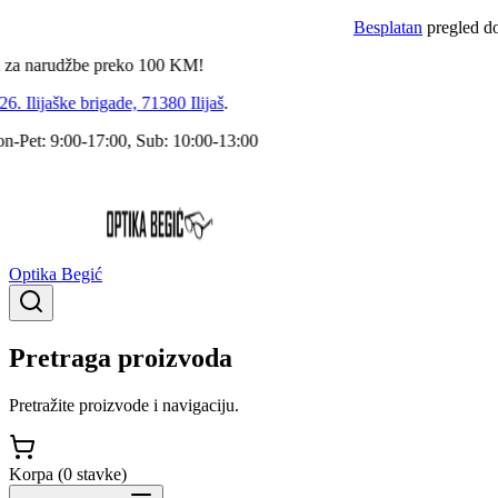
Besplatan
pregled doktor
narudžbe preko
100
KM!
Ilijaške brigade, 71380 Ilijaš
.
et: 9:00-17:00, Sub: 10:00-13:00
Optika Begić
Pretraga proizvoda
Pretražite proizvode i navigaciju.
Korpa (
0
stavke
)