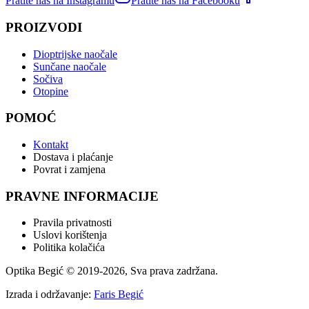
Pratite nas na Instagramu
Pratite nas na Facebooku
PROIZVODI
Dioptrijske naočale
Sunčane naočale
Sočiva
Otopine
POMOĆ
Kontakt
Dostava i plaćanje
Povrat i zamjena
PRAVNE INFORMACIJE
Pravila privatnosti
Uslovi korištenja
Politika kolačića
Optika Begić
© 2019-
2026
, Sva prava zadržana.
Izrada i održavanje:
Faris Begić