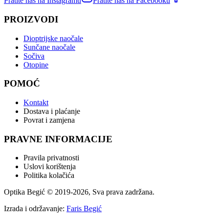
Pratite nas na Instagramu
Pratite nas na Facebooku
PROIZVODI
Dioptrijske naočale
Sunčane naočale
Sočiva
Otopine
POMOĆ
Kontakt
Dostava i plaćanje
Povrat i zamjena
PRAVNE INFORMACIJE
Pravila privatnosti
Uslovi korištenja
Politika kolačića
Optika Begić
© 2019-
2026
, Sva prava zadržana.
Izrada i održavanje:
Faris Begić