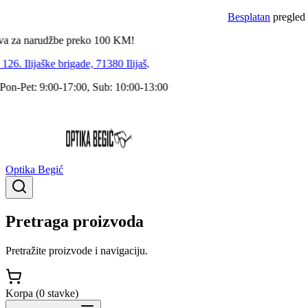
Besplatan
pregled dokt
a narudžbe preko
100
KM!
. Ilijaške brigade, 71380 Ilijaš
.
Pet: 9:00-17:00, Sub: 10:00-13:00
Optika Begić
Pretraga proizvoda
Pretražite proizvode i navigaciju.
Korpa (
0
stavke
)