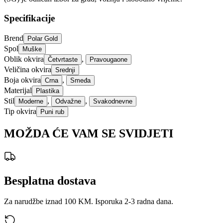
Specifikacije
Brend
Polar Gold
Spol
Muške
Oblik okvira
,
Četvrtaste
Pravougaone
Veličina okvira
Srednji
Boja okvira
,
Crna
Smeđa
Materijal
Plastika
Stil
,
,
Moderne
Odvažne
Svakodnevne
Tip okvira
Puni rub
MOŽDA ĆE VAM SE SVIDJETI
Besplatna dostava
Za narudžbe iznad 100 KM. Isporuka 2-3 radna dana.