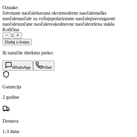
Oznake:
četvrtaste naočale
havana okvir
moderne naočale
muške
naočale
naočale za vožnju
polarizirane naočale
pravougaone
naočale
sunčane naočale
svakodnevne naočale
zelena stakla
Količina
1
Dodaj u korpu
Ili naručite direktno preko:
WhatsApp
Viber
Garancija
2 godine
Dostava
1-3 dana