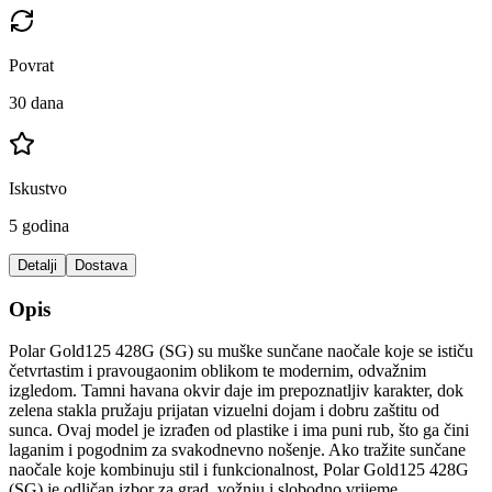
Povrat
30 dana
Iskustvo
5 godina
Detalji
Dostava
Opis
Polar Gold125 428G (SG) su muške sunčane naočale koje se ističu
četvrtastim i pravougaonim oblikom te modernim, odvažnim
izgledom. Tamni havana okvir daje im prepoznatljiv karakter, dok
zelena stakla pružaju prijatan vizuelni dojam i dobru zaštitu od
sunca. Ovaj model je izrađen od plastike i ima puni rub, što ga čini
laganim i pogodnim za svakodnevno nošenje. Ako tražite sunčane
naočale koje kombinuju stil i funkcionalnost, Polar Gold125 428G
(SG) je odličan izbor za grad, vožnju i slobodno vrijeme.