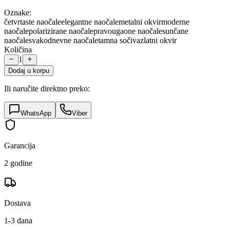
Oznake:
četvrtaste naočale
elegantne naočale
metalni okvir
moderne
naočale
polarizirane naočale
pravougaone naočale
sunčane
naočale
svakodnevne naočale
tamna sočiva
zlatni okvir
Količina
1
Dodaj u korpu
Ili naručite direktno preko:
WhatsApp
Viber
Garancija
2 godine
Dostava
1-3 dana