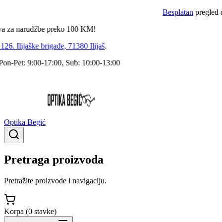
Besplatan
pregled dokto
 narudžbe preko
100
KM!
 Ilijaške brigade, 71380 Ilijaš
.
Pet: 9:00-17:00, Sub: 10:00-13:00
Optika Begić
Pretraga proizvoda
Pretražite proizvode i navigaciju.
Korpa (
0
stavke
)