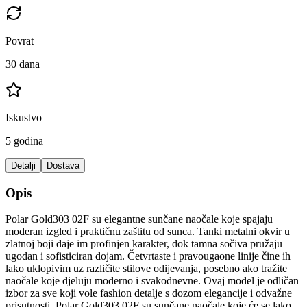
Povrat
30 dana
Iskustvo
5 godina
Detalji
Dostava
Opis
Polar Gold303 02F su elegantne sunčane naočale koje spajaju
moderan izgled i praktičnu zaštitu od sunca. Tanki metalni okvir u
zlatnoj boji daje im profinjen karakter, dok tamna sočiva pružaju
ugodan i sofisticiran dojam. Četvrtaste i pravougaone linije čine ih
lako uklopivim uz različite stilove odijevanja, posebno ako tražite
naočale koje djeluju moderno i svakodnevne. Ovaj model je odličan
izbor za sve koji vole fashion detalje s dozom elegancije i odvažne
prisutnosti. Polar Gold303 02F su sunčane naočale koje će se lako