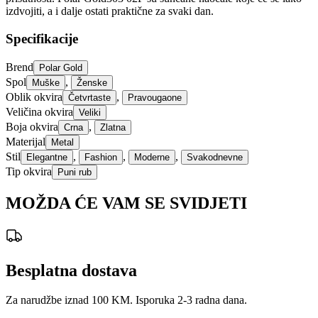
izdvojiti, a i dalje ostati praktične za svaki dan.
Specifikacije
Brend
Polar Gold
Spol
,
Muške
Ženske
Oblik okvira
,
Četvrtaste
Pravougaone
Veličina okvira
Veliki
Boja okvira
,
Crna
Zlatna
Materijal
Metal
Stil
,
,
,
Elegantne
Fashion
Moderne
Svakodnevne
Tip okvira
Puni rub
MOŽDA ĆE VAM SE SVIDJETI
Besplatna dostava
Za narudžbe iznad 100 KM. Isporuka 2-3 radna dana.