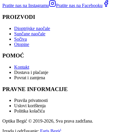
Pratite nas na Instagramu
Pratite nas na Facebooku
PROIZVODI
Dioptrijske naočale
Sunčane naočale
Sočiva
Otopine
POMOĆ
Kontakt
Dostava i plaćanje
Povrat i zamjena
PRAVNE INFORMACIJE
Pravila privatnosti
Uslovi korištenja
Politika kolačića
Optika Begić
© 2019-
2026
, Sva prava zadržana.
Izrada i održavanje:
Faris Begić