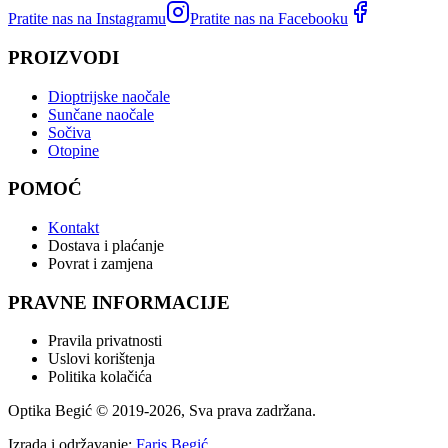
Pratite nas na Instagramu
Pratite nas na Facebooku
PROIZVODI
Dioptrijske naočale
Sunčane naočale
Sočiva
Otopine
POMOĆ
Kontakt
Dostava i plaćanje
Povrat i zamjena
PRAVNE INFORMACIJE
Pravila privatnosti
Uslovi korištenja
Politika kolačića
Optika Begić
© 2019-
2026
, Sva prava zadržana.
Izrada i održavanje:
Faris Begić