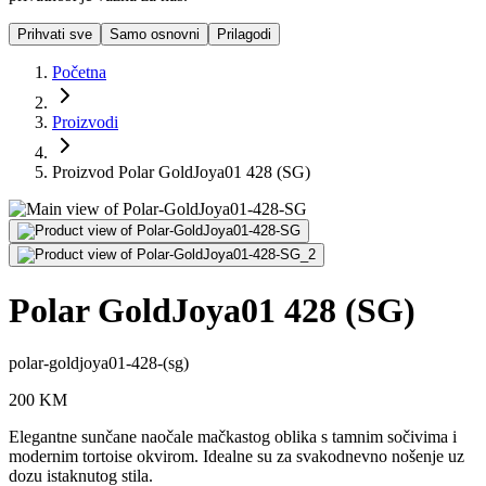
Prihvati sve
Samo osnovni
Prilagodi
Početna
Proizvodi
Proizvod Polar GoldJoya01 428 (SG)
Polar GoldJoya01 428 (SG)
polar-goldjoya01-428-(sg)
200
KM
Elegantne sunčane naočale mačkastog oblika s tamnim sočivima i
modernim tortoise okvirom. Idealne su za svakodnevno nošenje uz
dozu istaknutog stila.