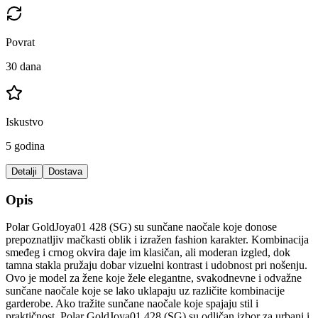
Povrat
30 dana
Iskustvo
5 godina
Detalji
Dostava
Opis
Polar GoldJoya01 428 (SG) su sunčane naočale koje donose
prepoznatljiv mačkasti oblik i izražen fashion karakter. Kombinacija
smeđeg i crnog okvira daje im klasičan, ali moderan izgled, dok
tamna stakla pružaju dobar vizuelni kontrast i udobnost pri nošenju.
Ovo je model za žene koje žele elegantne, svakodnevne i odvažne
sunčane naočale koje se lako uklapaju uz različite kombinacije
garderobe. Ako tražite sunčane naočale koje spajaju stil i
praktičnost, Polar GoldJoya01 428 (SG) su odličan izbor za urbani i