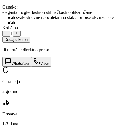
Oznake:
elegantan izgled
fashion stil
mačkasti oblik
sunčane
naočale
svakodnevne naočale
tamna stakla
tortoise okvir
ženske
naočale
Količina
1
Dodaj u korpu
Ili naručite direktno preko:
WhatsApp
Viber
Garancija
2 godine
Dostava
1-3 dana