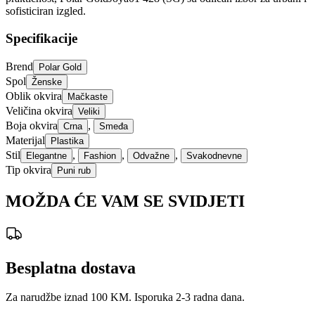
sofisticiran izgled.
Specifikacije
Brend
Polar Gold
Spol
Ženske
Oblik okvira
Mačkaste
Veličina okvira
Veliki
Boja okvira
,
Crna
Smeđa
Materijal
Plastika
Stil
,
,
,
Elegantne
Fashion
Odvažne
Svakodnevne
Tip okvira
Puni rub
MOŽDA ĆE VAM SE SVIDJETI
Besplatna dostava
Za narudžbe iznad 100 KM. Isporuka 2-3 radna dana.