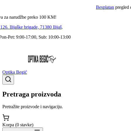
Besplatan
pregled dokto
 narudžbe preko
100
KM!
 Ilijaške brigade, 71380 Ilijaš
.
Pet: 9:00-17:00, Sub: 10:00-13:00
Optika Begić
Pretraga proizvoda
Pretražite proizvode i navigaciju.
Korpa (
0
stavke
)