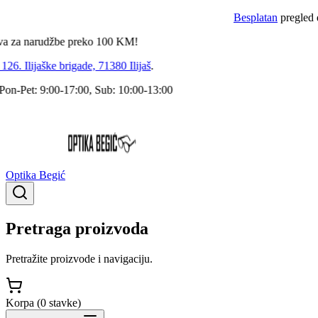
Besplatan
pregled dokto
 narudžbe preko
100
KM!
 Ilijaške brigade, 71380 Ilijaš
.
Pet: 9:00-17:00, Sub: 10:00-13:00
Optika Begić
Pretraga proizvoda
Pretražite proizvode i navigaciju.
Korpa (
0
stavke
)