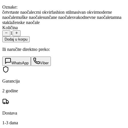
Oznake:
četvrtaste naočale
crni okvir
fashion stil
masivan okvir
moderne
naočale
muške naočale
sunčane naočale
svakodnevne naočale
tamna
stakla
ženske naočale
Količina
1
Dodaj u korpu
Ili naručite direktno preko:
WhatsApp
Viber
Garancija
2 godine
Dostava
1-3 dana