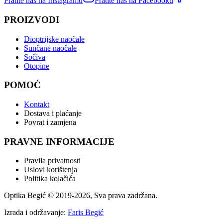
Pratite nas na Instagramu
Pratite nas na Facebooku
PROIZVODI
Dioptrijske naočale
Sunčane naočale
Sočiva
Otopine
POMOĆ
Kontakt
Dostava i plaćanje
Povrat i zamjena
PRAVNE INFORMACIJE
Pravila privatnosti
Uslovi korištenja
Politika kolačića
Optika Begić
© 2019-
2026
, Sva prava zadržana.
Izrada i održavanje:
Faris Begić