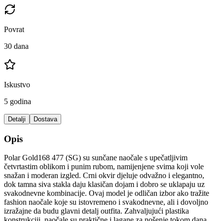
Povrat
30 dana
Iskustvo
5 godina
Detalji
Dostava
Opis
Polar Gold168 477 (SG) su sunčane naočale s upečatljivim
četvrtastim oblikom i punim rubom, namijenjene svima koji vole
snažan i moderan izgled. Crni okvir djeluje odvažno i elegantno,
dok tamna siva stakla daju klasičan dojam i dobro se uklapaju uz
svakodnevne kombinacije. Ovaj model je odličan izbor ako tražite
fashion naočale koje su istovremeno i svakodnevne, ali i dovoljno
izražajne da budu glavni detalj outfita. Zahvaljujući plastika
konstrukciji, naočale su praktične i lagane za nošenje tokom dana.