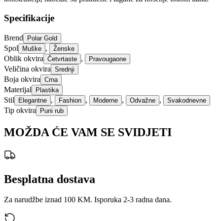
Specifikacije
Brend
Polar Gold
Spol
,
Muške
Ženske
Oblik okvira
,
Četvrtaste
Pravougaone
Veličina okvira
Srednji
Boja okvira
Crna
Materijal
Plastika
Stil
,
,
,
,
Elegantne
Fashion
Moderne
Odvažne
Svakodnevne
Tip okvira
Puni rub
MOŽDA ĆE VAM SE SVIDJETI
Besplatna dostava
Za narudžbe iznad 100 KM. Isporuka 2-3 radna dana.