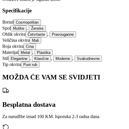
Specifikacije
Brend
Cosmopolitan
Spol
,
Muške
Ženske
Oblik okvira
,
Četvrtaste
Pravougaone
Veličina okvira
Mali
Boja okvira
Crna
Materijal
,
Metal
Plastika
Stil
,
,
,
Elegantne
Klasične
Moderne
Svakodnevne
Tip okvira
Puni rub
MOŽDA ĆE VAM SE SVIDJETI
Besplatna dostava
Za narudžbe iznad 100 KM. Isporuka 2-3 radna dana.