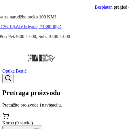
Besplatan
pregled dokto
 narudžbe preko
100
KM!
 Ilijaške brigade, 71380 Ilijaš
.
Pet: 9:00-17:00, Sub: 10:00-13:00
Optika Begić
Pretraga proizvoda
Pretražite proizvode i navigaciju.
Korpa (
0
stavke
)