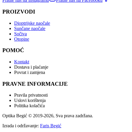
Pratite nas na Instagramu
Pratite nas na Facebooku
PROIZVODI
Dioptrijske naočale
Sunčane naočale
Sočiva
Otopine
POMOĆ
Kontakt
Dostava i plaćanje
Povrat i zamjena
PRAVNE INFORMACIJE
Pravila privatnosti
Uslovi korištenja
Politika kolačića
Optika Begić
© 2019-
2026
, Sva prava zadržana.
Izrada i održavanje:
Faris Begić