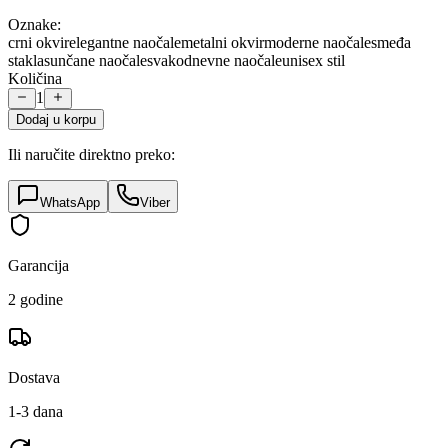
Oznake:
crni okvir
elegantne naočale
metalni okvir
moderne naočale
smeđa
stakla
sunčane naočale
svakodnevne naočale
unisex stil
Količina
1
Dodaj u korpu
Ili naručite direktno preko:
WhatsApp
Viber
Garancija
2 godine
Dostava
1-3 dana