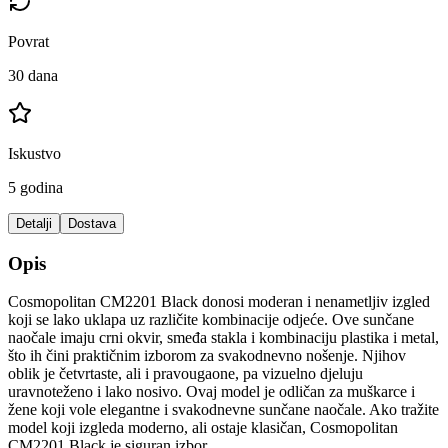
Povrat
30 dana
Iskustvo
5 godina
Detalji
Dostava
Opis
Cosmopolitan CM2201 Black donosi moderan i nenametljiv izgled
koji se lako uklapa uz različite kombinacije odjeće. Ove sunčane
naočale imaju crni okvir, smeđa stakla i kombinaciju plastika i metal,
što ih čini praktičnim izborom za svakodnevno nošenje. Njihov
oblik je četvrtaste, ali i pravougaone, pa vizuelno djeluju
uravnoteženo i lako nosivo. Ovaj model je odličan za muškarce i
žene koji vole elegantne i svakodnevne sunčane naočale. Ako tražite
model koji izgleda moderno, ali ostaje klasičan, Cosmopolitan
CM2201 Black je siguran izbor.