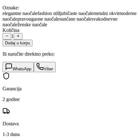
Oznake:
elegantne naočale
fashion stil
ljubičaste naočale
metalni okvir
moderne
naočale
pravougaone naočale
sunčane naočale
svakodnevne
naočale
ženske naočale
Količina
1
Dodaj u korpu
Ili naručite direktno preko:
WhatsApp
Viber
Garancija
2 godine
Dostava
1-3 dana