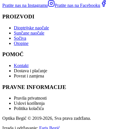
Pratite nas na Instagramu
Pratite nas na Facebooku
PROIZVODI
Dioptrijske naočale
Sunčane naočale
Sočiva
Otopine
POMOĆ
Kontakt
Dostava i plaćanje
Povrat i zamjena
PRAVNE INFORMACIJE
Pravila privatnosti
Uslovi korištenja
Politika kolačića
Optika Begić
© 2019-
2026
, Sva prava zadržana.
Izrada i održavanje:
Faris Begić