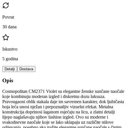
Povrat
30 dana
Iskustvo
5 godina
Detalji
Dostava
Opis
Cosmopolitan CM2371 Violet su elegantne ženske sunčane naočale
koje kombinuju moderan izgled i diskretnu dozu luksuza.
Pravougaoni oblik stakala daje im savremen karakter, dok ljubičasta
boja leća unosi nježan i prepoznatljiv vizuelni efekat. Metalna
konstrukcija doprinosi laganom osjećaju na licu, a zlatni detalji
lijepo naglašavaju njihov fashion izgled. Ovo su moderne i
svakodnevne naočale koje se lako uklapaju uz različite stilove
odijevanja, posebno ako tražite elegantne sunčane naočale s čistim