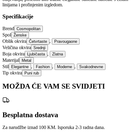
linijama i profinjenim izgledom.
Specifikacije
Brend
Cosmopolitan
Spol
Ženske
Oblik okvira
,
Četvrtaste
Pravougaone
Veličina okvira
Srednji
Boja okvira
,
Ljubičasta
Zlatna
Materijal
Metal
Stil
,
,
,
Elegantne
Fashion
Moderne
Svakodnevne
Tip okvira
Puni rub
MOŽDA ĆE VAM SE SVIDJETI
Besplatna dostava
Za narudžbe iznad 100 KM. Isporuka 2-3 radna dana.