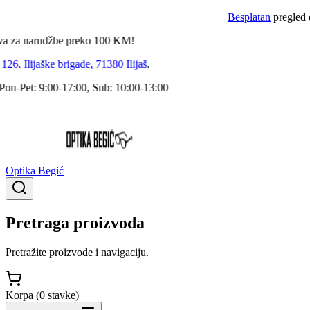
Besplatan
pregled dokto
a narudžbe preko
100
KM!
 Ilijaške brigade, 71380 Ilijaš
.
Pet: 9:00-17:00, Sub: 10:00-13:00
Optika Begić
Pretraga proizvoda
Pretražite proizvode i navigaciju.
Korpa (
0
stavke
)