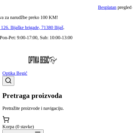
Besplatan
pregled dokto
a narudžbe preko
100
KM!
 Ilijaške brigade, 71380 Ilijaš
.
Pet: 9:00-17:00, Sub: 10:00-13:00
Optika Begić
Pretraga proizvoda
Pretražite proizvode i navigaciju.
Korpa (
0
stavke
)