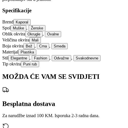
Specifikacije
Brend
Kaporal
Spol
,
Muške
Ženske
Oblik okvira
,
Okrugle
Ovalne
Veličina okvira
Mali
Boja okvira
,
,
Bež
Crna
Smeđa
Materijal
Plastika
Stil
,
,
,
Elegantne
Fashion
Odvažne
Svakodnevne
Tip okvira
Puni rub
MOŽDA ĆE VAM SE SVIDJETI
Besplatna dostava
Za narudžbe iznad 100 KM. Isporuka 2-3 radna dana.