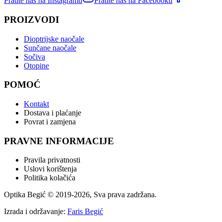
Pratite nas na Instagramu
Pratite nas na Facebooku
PROIZVODI
Dioptrijske naočale
Sunčane naočale
Sočiva
Otopine
POMOĆ
Kontakt
Dostava i plaćanje
Povrat i zamjena
PRAVNE INFORMACIJE
Pravila privatnosti
Uslovi korištenja
Politika kolačića
Optika Begić
© 2019-
2026
, Sva prava zadržana.
Izrada i održavanje:
Faris Begić