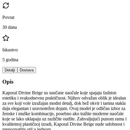
Povrat
30 dana
Iskustvo
5 godina
Detalji
Dostava
Opis
Kaporal Divine Beige su sunčane naočale koje spajaju fashion
estetiku i svakodnevnu praktičnost. Njihov odvažan oblik je idealan
za sve koji vole izražajan modni detalj, dok bež okvir i tamna stakla
daju elegantan i uravnotežen dojam. Ovaj model je odličan izbor za
ženske i muške kombinacije, posebno ako tražite moderne naočale
koje se lako uklapaju uz različite outfite. Zahvaljujući punom ramu i
kvalitetnoj plastičnoj izradi, Kaporal Divine Beige nude udobnost i
prepoznatljiv stil u jednom.