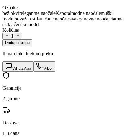
Oznake:
bež okvir
elegantne naočale
Kaporal
modne naočale
muški
model
odvažan stil
sunčane naočale
svakodnevne naočale
tamna
stakla
ženski model
Količina
1
Dodaj u korpu
Ili naručite direktno preko:
WhatsApp
Viber
Garancija
2 godine
Dostava
1-3 dana