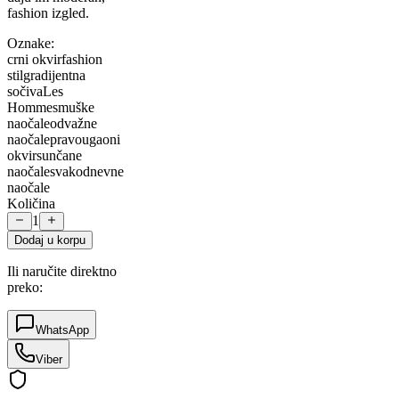
fashion izgled.
Oznake:
crni okvir
fashion
stil
gradijentna
sočiva
Les
Hommes
muške
naočale
odvažne
naočale
pravougaoni
okvir
sunčane
naočale
svakodnevne
naočale
Količina
1
Dodaj u korpu
Ili naručite direktno
preko:
WhatsApp
Viber