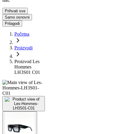
nas.
Prihvati sve
Samo osnovni
Prilagodi
Početna
Proizvodi
Proizvod Les
Hommes
LH3S01 C01