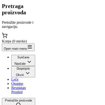
Pretraga
proizvoda
Pretražite proizvode i
navigaciju.
Korpa (
0
stavke
)
Open main menu
Sunčane
Naočale
Dioptrijski
Okviri
Leće
Otopine
Besplatan
Pregled
Pretražite proizvode