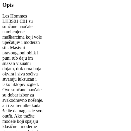
Opis
Les Hommes
LH3S01 C01 su
sunčane naočale
namijenjene
muškarcima koji vole
upečatljiv i moderan
stil. Masivni
pravougaoni oblik i
puni rub daju im
snažan vizualni
dojam, dok crna boja
okvira i siva sočiva
stvaraju luksuzan i
lako uklopiv izgled.
Ove sunčane naočale
su dobar izbor za
svakodnevno nošenje,
ali i za trenutke kada
želite da naglasite svoj
outfit. Ako tražite
modele koji spajaju
klasične i moderne