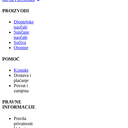
PROIZVODI
Dioptrijske
naočale
Sunčane
naočale
Sočiva
Otopine
POMOĆ
Kontakt
Dostava i
plaćanje
Povrat i
zamjena
PRAVNE
INFORMACIJE
Pravila
privatnosti