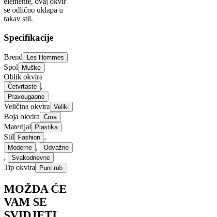
elemente, ovaj okvir
se odlično uklapa u
takav stil.
Specifikacije
Brend
Les Hommes
Spol
Muške
Oblik okvira
,
Četvrtaste
Pravougaone
Veličina okvira
Veliki
Boja okvira
Crna
Materijal
Plastika
Stil
,
Fashion
,
Moderne
Odvažne
,
Svakodnevne
Tip okvira
Puni rub
MOŽDA ĆE
VAM SE
SVIDJETI