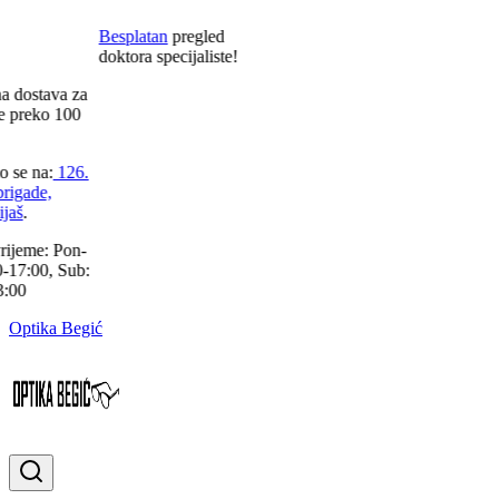
Besplatan
pregled
doktora specijaliste!
a
dostava za
 preko
100
 se na:
126.
rigade,
jaš
.
ijeme:
Pon-
-17:00, Sub:
:00
Optika Begić