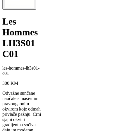
Les
Hommes
LH3S01
C01
les-hommes-lh3s01-
c01
300
KM
Odvažne sunčane
naočale s masivnim
pravougaonim
okvirom koje odmah
privlače pažnju. Crni
sjajni okvir i
gradijentna sočiva
daju im moderan,